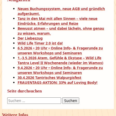
Neues Buchungssystem, neue AGB und gründlch
aufgeräumt.
Tanz in den Mai mit allen Sinnen – viele neue
Eindrücke, Erfahrungen und Reize
Bewusst atmen – und dabei lächeln, ohne genau
zu wissen, warum.
Der Liebeszug
Wild Life Timer 2.0 ist da!
6.5.2026 • 20 Uhr • Online Info- & Fragerunde zu
unseren Workshops und Seminaren
1.-3.5.2026 Atem, Gefühle & Ekstase – Wild Life
Tantra Level II Wochenende (wieder im Wamos)
9.4.2026 • 20 Uhr • Online Info- & Fragerunde zu
unseren Workshops und Seminaren
30.4.2026 Tantrisches Walpurgisfest
FRAUENTAGS-AKTION: 33% auf Loving Body!
Seite durchsuchen
Suchen
nach:
Weitere Infos