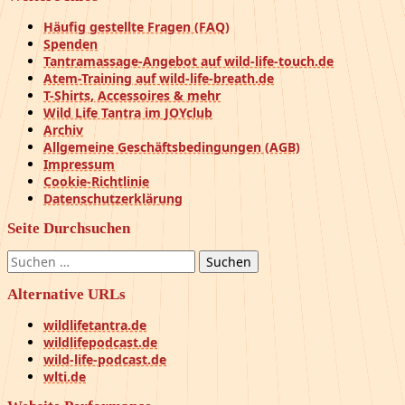
Häufig gestellte Fragen (FAQ)
Spenden
Tantramassage-Angebot auf wild-life-touch.de
Atem-Training auf wild-life-breath.de
T-Shirts, Accessoires & mehr
Wild Life Tantra im JOYclub
Archiv
Allgemeine Geschäftsbedingungen (AGB)
Impressum
Cookie-Richtlinie
Datenschutzerklärung
Seite Durchsuchen
Suchen
nach:
Alternative URLs
wildlifetantra.de
wildlifepodcast.de
wild-life-podcast.de
wlti.de