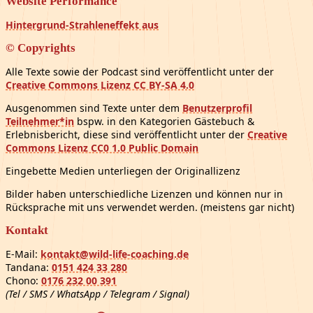
Website Performance
Hintergrund-Strahleneffekt aus
© Copyrights
Alle Texte sowie der Podcast sind veröffentlicht unter der
Creative Commons Lizenz CC BY-SA 4.0
Ausgenommen sind Texte unter dem
Benutzerprofil
Teilnehmer*in
bspw. in den Kategorien Gästebuch &
Erlebnisbericht, diese sind veröffentlicht unter der
Creative
Commons Lizenz CC0 1.0 Public Domain
Eingebette Medien unterliegen der Originallizenz
Bilder haben unterschiedliche Lizenzen und können nur in
Rücksprache mit uns verwendet werden. (meistens gar nicht)
Kontakt
E-Mail:
kontakt@wild-life-coaching.de
Tandana:
0151 424 33 280
Chono:
0176 232 00 391
(Tel / SMS / WhatsApp / Telegram / Signal)