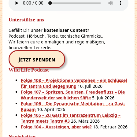
Unterstütze uns
Gefällt Dir unser
kostenloser Content?
Podcast, Hörbuch, Texte, techische Gimmicks...
Wir feiern eure einmaligen und regelmäßigen,
finanziellen Leckerlis!
Jetzt spenden
Wild Life Podcast
Folge 108 – Projektionen verstehen – ein Schlüssel
für Tantra und Begegnung
10. Juli 2026
Folge 107 – Spritzen, Squirten, Freudenfluss – Die
Wunderwelt der weiblichen Säfte
5. Juli 2026
Folge 106 – Die Dynamische Meditation – zu Gast:
Rupam
10. April 2026
Folge 105 – Zu Gast im Tantrazentrum Leipzig –
Tantra meets Tantra #3
26. März 2026
Folge 104 – Aussteigen, aber wie?
18. Februar 2026
Neuigkeiten