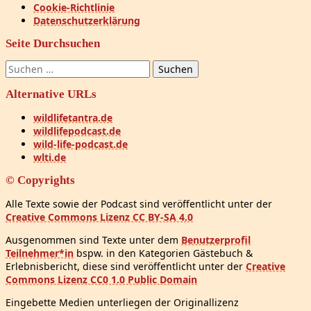
Cookie-Richtlinie
Datenschutzerklärung
Seite Durchsuchen
Suchen
nach:
Alternative URLs
wildlifetantra.de
wildlifepodcast.de
wild-life-podcast.de
wlti.de
© Copyrights
Alle Texte sowie der Podcast sind veröffentlicht unter der
Creative Commons Lizenz CC BY-SA 4.0
Ausgenommen sind Texte unter dem
Benutzerprofil
Teilnehmer*in
bspw. in den Kategorien Gästebuch &
Erlebnisbericht, diese sind veröffentlicht unter der
Creative
Commons Lizenz CC0 1.0 Public Domain
Eingebette Medien unterliegen der Originallizenz