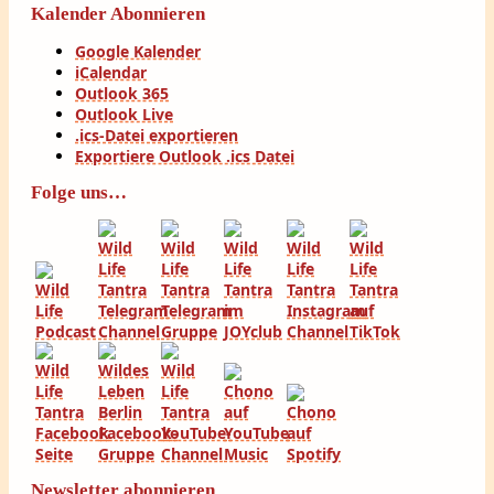
Kalender Abonnieren
Google Kalender
iCalendar
Outlook 365
Outlook Live
.ics-Datei exportieren
Exportiere Outlook .ics Datei
Folge uns…
Newsletter abonnieren