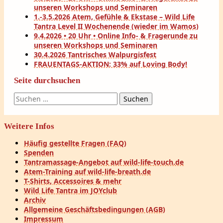
unseren Workshops und Seminaren
1.-3.5.2026 Atem, Gefühle & Ekstase – Wild Life
Tantra Level II Wochenende (wieder im Wamos)
9.4.2026 • 20 Uhr • Online Info- & Fragerunde zu
unseren Workshops und Seminaren
30.4.2026 Tantrisches Walpurgisfest
FRAUENTAGS-AKTION: 33% auf Loving Body!
Seite durchsuchen
Suchen
nach:
Weitere Infos
Häufig gestellte Fragen (FAQ)
Spenden
Tantramassage-Angebot auf wild-life-touch.de
Atem-Training auf wild-life-breath.de
T-Shirts, Accessoires & mehr
Wild Life Tantra im JOYclub
Archiv
Allgemeine Geschäftsbedingungen (AGB)
Impressum