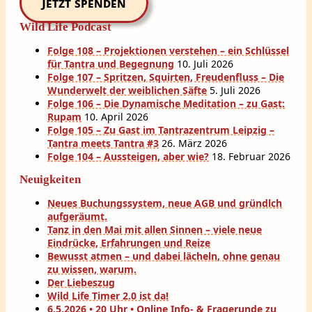
Jetzt spenden
Wild Life Podcast
Folge 108 – Projektionen verstehen – ein Schlüssel
für Tantra und Begegnung
10. Juli 2026
Folge 107 – Spritzen, Squirten, Freudenfluss – Die
Wunderwelt der weiblichen Säfte
5. Juli 2026
Folge 106 – Die Dynamische Meditation – zu Gast:
Rupam
10. April 2026
Folge 105 – Zu Gast im Tantrazentrum Leipzig –
Tantra meets Tantra #3
26. März 2026
Folge 104 – Aussteigen, aber wie?
18. Februar 2026
Neuigkeiten
Neues Buchungssystem, neue AGB und gründlch
aufgeräumt.
Tanz in den Mai mit allen Sinnen – viele neue
Eindrücke, Erfahrungen und Reize
Bewusst atmen – und dabei lächeln, ohne genau
zu wissen, warum.
Der Liebeszug
Wild Life Timer 2.0 ist da!
6.5.2026 • 20 Uhr • Online Info- & Fragerunde zu