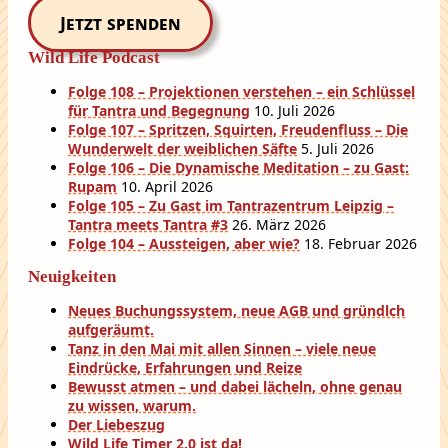
Jetzt spenden
Wild Life Podcast
Folge 108 – Projektionen verstehen – ein Schlüssel
für Tantra und Begegnung
10. Juli 2026
Folge 107 – Spritzen, Squirten, Freudenfluss – Die
Wunderwelt der weiblichen Säfte
5. Juli 2026
Folge 106 – Die Dynamische Meditation – zu Gast:
Rupam
10. April 2026
Folge 105 – Zu Gast im Tantrazentrum Leipzig –
Tantra meets Tantra #3
26. März 2026
Folge 104 – Aussteigen, aber wie?
18. Februar 2026
Neuigkeiten
Neues Buchungssystem, neue AGB und gründlch
aufgeräumt.
Tanz in den Mai mit allen Sinnen – viele neue
Eindrücke, Erfahrungen und Reize
Bewusst atmen – und dabei lächeln, ohne genau
zu wissen, warum.
Der Liebeszug
Wild Life Timer 2.0 ist da!