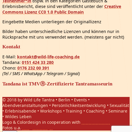
Teilnehmer*in
bspw. in den Kategorien Gästebuch &
Erlebnisbericht, diese sind veröffentlicht unter der
Creative
Commons Lizenz CC0 1.0 Public Domain
Eingebette Medien unterliegen der Originallizenz
Bilder haben unterschiedliche Lizenzen und können nur in
Rücksprache mit uns verwendet werden. (meistens gar nicht)
Kontakt
E-Mail:
kontakt@wild-life-coaching.de
Tandana:
0151 424 33 280
Chono:
0176 232 00 391
(Tel / SMS / WhatsApp / Telegram / Signal)
Tandana ist TMVⓇ-Zertifizierte Tantramasseurin
© 2018 by Wild Life Tantra • Berlin • Events •
Abendveranstaltungen • Persönlichkeitsentwicklung • Sexualität
• Erlebnisabende • Workshops • Training • Coaching • Seminare
• Wildes Leben
Logo & Colordesign in cooperation with
Daniel Hasket
Fotos u.a.
Gregor Phillips