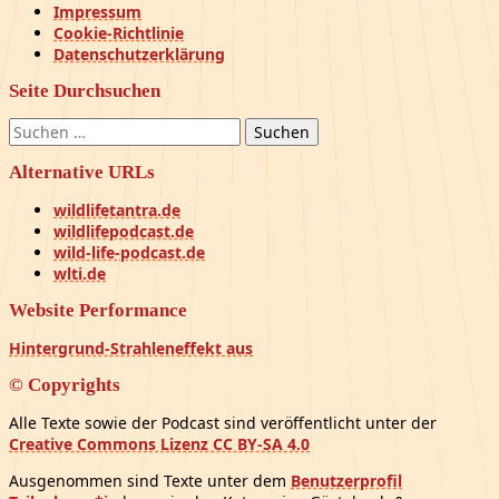
Impressum
Cookie-Richtlinie
Datenschutzerklärung
Seite Durchsuchen
Suchen
nach:
Alternative URLs
wildlifetantra.de
wildlifepodcast.de
wild-life-podcast.de
wlti.de
Website Performance
Hintergrund-Strahleneffekt aus
© Copyrights
Alle Texte sowie der Podcast sind veröffentlicht unter der
Creative Commons Lizenz CC BY-SA 4.0
Ausgenommen sind Texte unter dem
Benutzerprofil