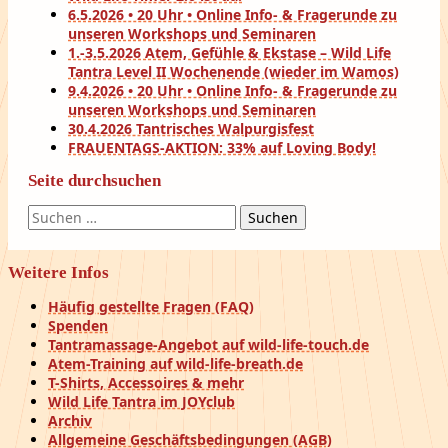
6.5.2026 • 20 Uhr • Online Info- & Fragerunde zu
unseren Workshops und Seminaren
1.-3.5.2026 Atem, Gefühle & Ekstase – Wild Life
Tantra Level II Wochenende (wieder im Wamos)
9.4.2026 • 20 Uhr • Online Info- & Fragerunde zu
unseren Workshops und Seminaren
30.4.2026 Tantrisches Walpurgisfest
FRAUENTAGS-AKTION: 33% auf Loving Body!
Seite durchsuchen
Suchen
nach:
Weitere Infos
Häufig gestellte Fragen (FAQ)
Spenden
Tantramassage-Angebot auf wild-life-touch.de
Atem-Training auf wild-life-breath.de
T-Shirts, Accessoires & mehr
Wild Life Tantra im JOYclub
Archiv
Allgemeine Geschäftsbedingungen (AGB)