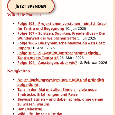
Jetzt spenden
Wild Life Podcast
Folge 108 – Projektionen verstehen – ein Schlüssel
für Tantra und Begegnung
10. Juli 2026
Folge 107 – Spritzen, Squirten, Freudenfluss – Die
Wunderwelt der weiblichen Säfte
5. Juli 2026
Folge 106 – Die Dynamische Meditation – zu Gast:
Rupam
10. April 2026
Folge 105 – Zu Gast im Tantrazentrum Leipzig –
Tantra meets Tantra #3
26. März 2026
Folge 104 – Aussteigen, aber wie?
18. Februar 2026
Neuigkeiten
Neues Buchungssystem, neue AGB und gründlch
aufgeräumt.
Tanz in den Mai mit allen Sinnen – viele neue
Eindrücke, Erfahrungen und Reize
Bewusst atmen – und dabei lächeln, ohne genau
zu wissen, warum.
Der Liebeszug
Wild Life Timer 2.0 ist da!