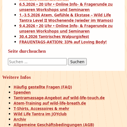
6.5.2026 • 20 Uhr • Online Info- & Fragerunde zu
unseren Workshops und Seminaren
1.-3.5.2026 Atem, Gefühle & Ekstase – Wild Life
Tantra Level II Wochenende (wieder im Wamos)
9.4.2026 • 20 Uhr • Online Info- & Fragerunde zu
unseren Workshops und Seminaren
30.4.2026 Tantrisches Walpurgisfest
FRAUENTAGS-AKTION: 33% auf Loving Body!
Seite durchsuchen
Suchen
nach:
Weitere Infos
Häufig gestellte Fragen (FAQ)
Spenden
Tantramassage-Angebot auf wild-life-touch.de
Atem-Training auf wild-life-breath.de
T-Shirts, Accessoires & mehr
Wild Life Tantra im JOYclub
Archiv
Allgemeine Geschäftsbedingungen (AGB)