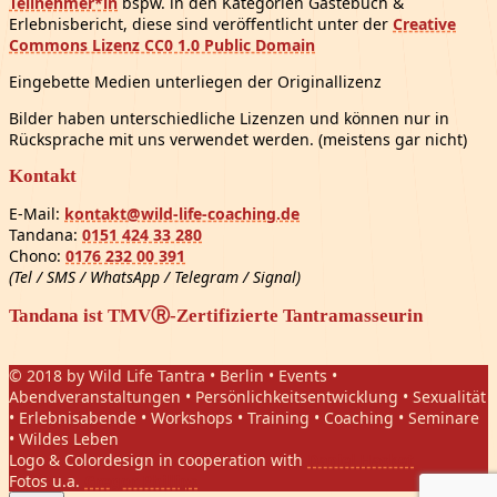
Teilnehmer*in
bspw. in den Kategorien Gästebuch &
Erlebnisbericht, diese sind veröffentlicht unter der
Creative
Commons Lizenz CC0 1.0 Public Domain
Eingebette Medien unterliegen der Originallizenz
Bilder haben unterschiedliche Lizenzen und können nur in
Rücksprache mit uns verwendet werden. (meistens gar nicht)
Kontakt
E-Mail:
kontakt@wild-life-coaching.de
Tandana:
0151 424 33 280
Chono:
0176 232 00 391
(Tel / SMS / WhatsApp / Telegram / Signal)
Tandana ist TMVⓇ-Zertifizierte Tantramasseurin
© 2018 by Wild Life Tantra • Berlin • Events •
Abendveranstaltungen • Persönlichkeitsentwicklung • Sexualität
• Erlebnisabende • Workshops • Training • Coaching • Seminare
• Wildes Leben
Logo & Colordesign in cooperation with
Daniel Hasket
Fotos u.a.
Gregor Phillips