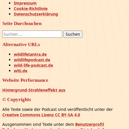
Impressum
Cookie-Richtlinie
Datenschutzerklärung
Seite Durchsuchen
Suchen
nach:
Alternative URLs
wildlifetantra.de
wildlifepodcast.de
wild-life-podcast.de
wlti.de
Website Performance
Hintergrund-Strahleneffekt aus
© Copyrights
Alle Texte sowie der Podcast sind veröffentlicht unter der
Creative Commons Lizenz CC BY-SA 4.0
Ausgenommen sind Texte unter dem
Benutzerprofil