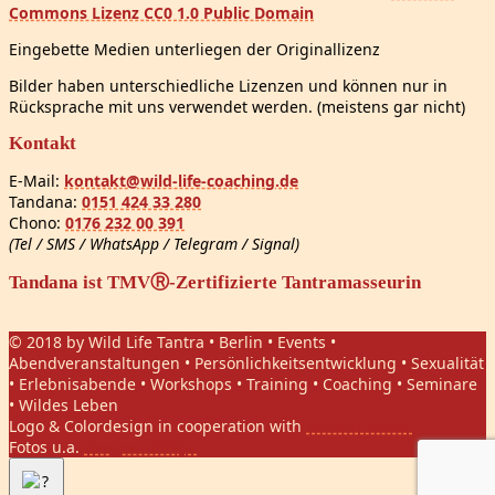
Commons Lizenz CC0 1.0 Public Domain
Eingebette Medien unterliegen der Originallizenz
Bilder haben unterschiedliche Lizenzen und können nur in
Rücksprache mit uns verwendet werden. (meistens gar nicht)
Kontakt
E-Mail:
kontakt@wild-life-coaching.de
Tandana:
0151 424 33 280
Chono:
0176 232 00 391
(Tel / SMS / WhatsApp / Telegram / Signal)
Tandana ist TMVⓇ-Zertifizierte Tantramasseurin
© 2018 by Wild Life Tantra • Berlin • Events •
Abendveranstaltungen • Persönlichkeitsentwicklung • Sexualität
• Erlebnisabende • Workshops • Training • Coaching • Seminare
• Wildes Leben
Logo & Colordesign in cooperation with
Daniel Hasket
Fotos u.a.
Gregor Phillips