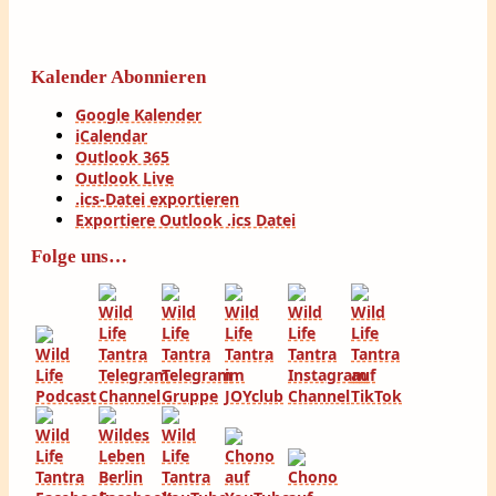
Kalender Abonnieren
Google Kalender
iCalendar
Outlook 365
Outlook Live
.ics-Datei exportieren
Exportiere Outlook .ics Datei
Folge uns…