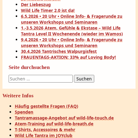
Der Liebeszug
Wild Life Timer 2.0 ist da!
6.5.2026 • 20 Uhr • Online Info- & Fragerunde zu
unseren Workshops und Seminaren
1.-3.5.2026 Atem, Gefühle & Ekstase – Wild Life
Tantra Level II Wochenende (wieder im Wamos)
9.4.2026 • 20 Uhr • Online Info- & Fragerunde zu
unseren Workshops und Seminaren
30.4.2026 Tantrisches Walpurgisfest
FRAUENTAGS-AKTION: 33% auf Loving Body!
Seite durchsuchen
Suchen
nach:
Weitere Infos
Häufig gestellte Fragen (FAQ)
Spenden
Tantramassage-Angebot auf wild-life-touch.de
Atem-Training auf wild-life-breath.de
T-Shirts, Accessoires & mehr
Wild Life Tantra im JOYclub