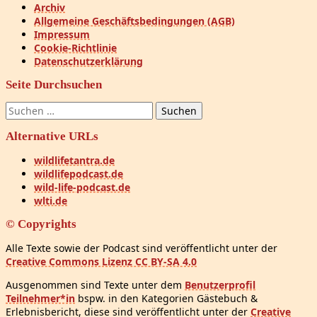
Archiv
Allgemeine Geschäftsbedingungen (AGB)
Impressum
Cookie-Richtlinie
Datenschutzerklärung
Seite Durchsuchen
Suchen
nach:
Alternative URLs
wildlifetantra.de
wildlifepodcast.de
wild-life-podcast.de
wlti.de
© Copyrights
Alle Texte sowie der Podcast sind veröffentlicht unter der
Creative Commons Lizenz CC BY-SA 4.0
Ausgenommen sind Texte unter dem
Benutzerprofil
Teilnehmer*in
bspw. in den Kategorien Gästebuch &
Erlebnisbericht, diese sind veröffentlicht unter der
Creative