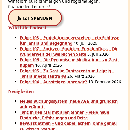
Wir feiern eure einmaligen und regelmäßigen,
finanziellen Leckerlis!
Jetzt spenden
Wild Life Podcast
Folge 108 – Projektionen verstehen – ein Schlüssel
für Tantra und Begegnung
10. Juli 2026
Folge 107 – Spritzen, Squirten, Freudenfluss – Die
Wunderwelt der weiblichen Säfte
5. Juli 2026
Folge 106 – Die Dynamische Meditation – zu Gast:
Rupam
10. April 2026
Folge 105 – Zu Gast im Tantrazentrum Leipzig –
Tantra meets Tantra #3
26. März 2026
Folge 104 – Aussteigen, aber wie?
18. Februar 2026
Neuigkeiten
Neues Buchungssystem, neue AGB und gründlch
aufgeräumt.
Tanz in den Mai mit allen Sinnen – viele neue
Eindrücke, Erfahrungen und Reize
Bewusst atmen – und dabei lächeln, ohne genau
zu wissen, warum.