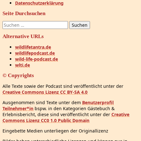
Datenschutzerklärung
Seite Durchsuchen
Suchen
nach:
Alternative URLs
wildlifetantra.de
wildlifepodcast.de
wild-life-podcast.de
wlti.de
© Copyrights
Alle Texte sowie der Podcast sind veröffentlicht unter der
Creative Commons Lizenz CC BY-SA 4.0
Ausgenommen sind Texte unter dem
Benutzerprofil
Teilnehmer*in
bspw. in den Kategorien Gästebuch &
Erlebnisbericht, diese sind veröffentlicht unter der
Creative
Commons Lizenz CC0 1.0 Public Domain
Eingebette Medien unterliegen der Originallizenz