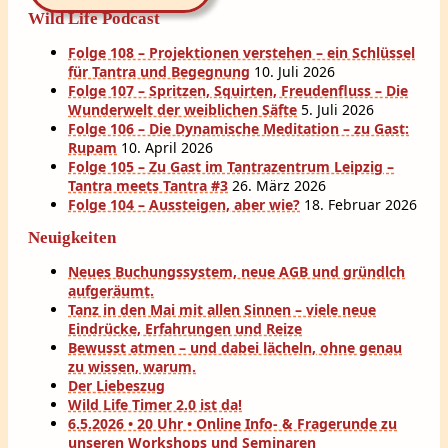
Wild Life Podcast
Folge 108 – Projektionen verstehen – ein Schlüssel
für Tantra und Begegnung
10. Juli 2026
Folge 107 – Spritzen, Squirten, Freudenfluss – Die
Wunderwelt der weiblichen Säfte
5. Juli 2026
Folge 106 – Die Dynamische Meditation – zu Gast:
Rupam
10. April 2026
Folge 105 – Zu Gast im Tantrazentrum Leipzig –
Tantra meets Tantra #3
26. März 2026
Folge 104 – Aussteigen, aber wie?
18. Februar 2026
Neuigkeiten
Neues Buchungssystem, neue AGB und gründlch
aufgeräumt.
Tanz in den Mai mit allen Sinnen – viele neue
Eindrücke, Erfahrungen und Reize
Bewusst atmen – und dabei lächeln, ohne genau
zu wissen, warum.
Der Liebeszug
Wild Life Timer 2.0 ist da!
6.5.2026 • 20 Uhr • Online Info- & Fragerunde zu
unseren Workshops und Seminaren