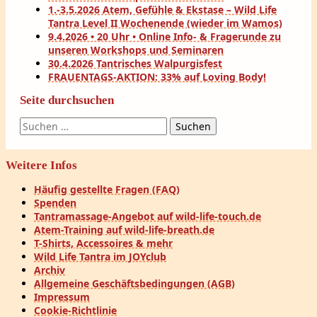
1.-3.5.2026 Atem, Gefühle & Ekstase – Wild Life
Tantra Level II Wochenende (wieder im Wamos)
9.4.2026 • 20 Uhr • Online Info- & Fragerunde zu
unseren Workshops und Seminaren
30.4.2026 Tantrisches Walpurgisfest
FRAUENTAGS-AKTION: 33% auf Loving Body!
Seite durchsuchen
Suchen
nach:
Weitere Infos
Häufig gestellte Fragen (FAQ)
Spenden
Tantramassage-Angebot auf wild-life-touch.de
Atem-Training auf wild-life-breath.de
T-Shirts, Accessoires & mehr
Wild Life Tantra im JOYclub
Archiv
Allgemeine Geschäftsbedingungen (AGB)
Impressum
Cookie-Richtlinie