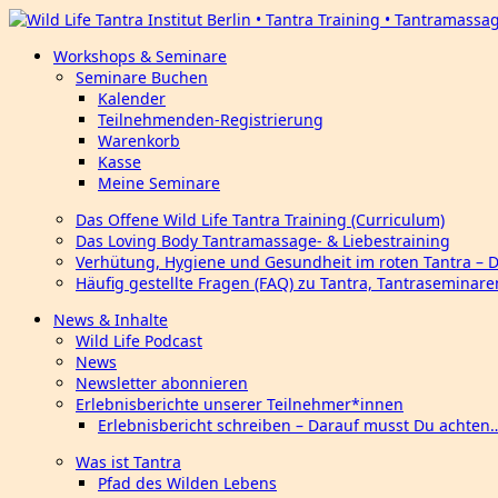
Workshops & Seminare
Seminare Buchen
Kalender
Teilnehmenden-Registrierung
Warenkorb
Kasse
Meine Seminare
Das Offene Wild Life Tantra Training (Curriculum)
Das Loving Body Tantramassage- & Liebestraining
Verhütung, Hygiene und Gesundheit im roten Tantra – 
Häufig gestellte Fragen (FAQ) zu Tantra, Tantraseminar
News & Inhalte
Wild Life Podcast
News
Newsletter abonnieren
Erlebnisberichte unserer Teilnehmer*innen
Erlebnisbericht schreiben – Darauf musst Du achten
Was ist Tantra
Pfad des Wilden Lebens