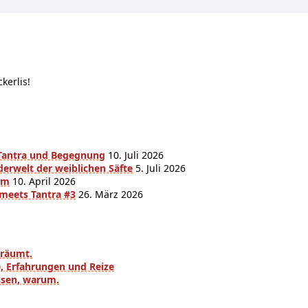
kerlis!
r Tantra und Begegnung
10. Juli 2026
derwelt der weiblichen Säfte
5. Juli 2026
am
10. April 2026
 meets Tantra #3
26. März 2026
eräumt.
e, Erfahrungen und Reize
ssen, warum.