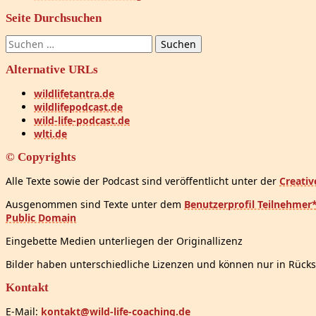
Seite Durchsuchen
Suchen
nach:
Alternative URLs
wildlifetantra.de
wildlifepodcast.de
wild-life-podcast.de
wlti.de
© Copyrights
Alle Texte sowie der Podcast sind veröffentlicht unter der
Creati
Ausgenommen sind Texte unter dem
Benutzerprofil Teilnehmer
Public Domain
Eingebette Medien unterliegen der Originallizenz
Bilder haben unterschiedliche Lizenzen und können nur in Rücks
Kontakt
E-Mail:
kontakt@wild-life-coaching.de