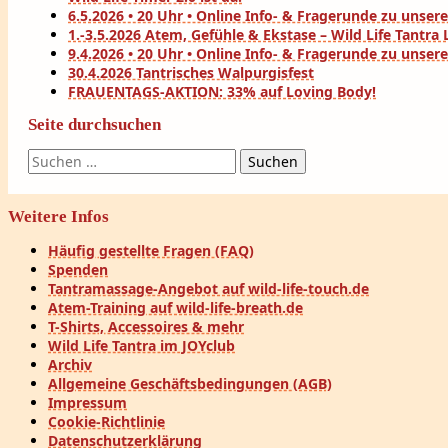
6.5.2026 • 20 Uhr • Online Info- & Fragerunde zu uns
1.-3.5.2026 Atem, Gefühle & Ekstase – Wild Life Tantr
9.4.2026 • 20 Uhr • Online Info- & Fragerunde zu uns
30.4.2026 Tantrisches Walpurgisfest
FRAUENTAGS-AKTION: 33% auf Loving Body!
Seite durchsuchen
Suchen
nach:
Weitere Infos
Häufig gestellte Fragen (FAQ)
Spenden
Tantramassage-Angebot auf wild-life-touch.de
Atem-Training auf wild-life-breath.de
T-Shirts, Accessoires & mehr
Wild Life Tantra im JOYclub
Archiv
Allgemeine Geschäftsbedingungen (AGB)
Impressum
Cookie-Richtlinie
Datenschutzerklärung