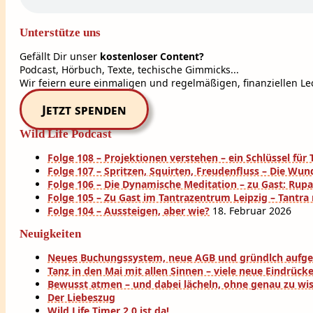
Unterstütze uns
Gefällt Dir unser
kostenloser Content?
Podcast, Hörbuch, Texte, techische Gimmicks...
Wir feiern eure einmaligen und regelmäßigen, finanziellen Lec
Jetzt spenden
Wild Life Podcast
Folge 108 – Projektionen verstehen – ein Schlüssel fü
Folge 107 – Spritzen, Squirten, Freudenfluss – Die Wun
Folge 106 – Die Dynamische Meditation – zu Gast: Rup
Folge 105 – Zu Gast im Tantrazentrum Leipzig – Tantra
Folge 104 – Aussteigen, aber wie?
18. Februar 2026
Neuigkeiten
Neues Buchungssystem, neue AGB und gründlch aufg
Tanz in den Mai mit allen Sinnen – viele neue Eindrück
Bewusst atmen – und dabei lächeln, ohne genau zu wi
Der Liebeszug
Wild Life Timer 2.0 ist da!