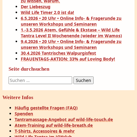
zu wissen, warum.
Der Liebeszug
Wild Life Timer 2.0 ist da!
6.5.2026 • 20 Uhr • Online Info- & Fragerunde zu
unseren Workshops und Seminaren
1.-3.5.2026 Atem, Gefühle & Ekstase – Wild Life
Tantra Level II Wochenende (wieder im Wamos)
9.4.2026 • 20 Uhr • Online Info- & Fragerunde zu
unseren Workshops und Seminaren
30.4.2026 Tantrisches Walpurgisfest
FRAUENTAGS-AKTION: 33% auf Loving Body!
Seite durchsuchen
Suchen
nach:
Weitere Infos
Häufig gestellte Fragen (FAQ)
Spenden
Tantramassage-Angebot auf wild-life-touch.de
Atem-Training auf wild-life-breath.de
T-Shirts, Accessoires & mehr
Wild Life Tantra im JOYclub