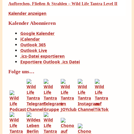
Aufbrechen, Fließen & Strahlen – Wild Life Tantra Level II
Kalender anzeigen
Kalender Abonnieren
Google Kalender
iCalendar
Outlook 365
Outlook Live
.ics-Datei exportieren
Exportiere Outlook .ics Datei
Folge uns…