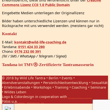
Erlebnisbericht, diese sind veröffentlicht unter der
Creative
Commons Lizenz CC0 1.0 Public Domain
Eingebette Medien unterliegen der Originallizenz
Bilder haben unterschiedliche Lizenzen und können nur in
Rücksprache mit uns verwendet werden. (meistens gar nicht)
Kontakt
E-Mail:
kontakt@wild-life-coaching.de
Tandana:
0151 424 33 280
Chono:
0176 232 00 391
(Tel / SMS / WhatsApp / Telegram / Signal)
Tandana ist TMVⓇ-Zertifizierte Tantramasseurin
© 2018 by Wild Life Tantra • Berlin • Events •
Abendveranstaltungen • Persönlichkeitsentwicklung • Sexualität
• Erlebnisabende • Workshops • Training • Coaching • Seminare
• Wildes Leben
Logo & Colordesign in cooperation with
Daniel Hasket
Fotos u.a.
Gregor Phillips