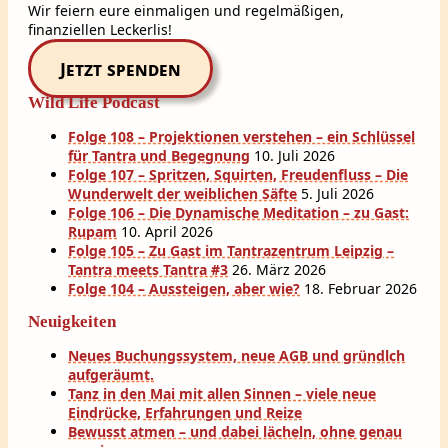
Wir feiern eure einmaligen und regelmäßigen,
finanziellen Leckerlis!
Jetzt spenden
Wild Life Podcast
Folge 108 – Projektionen verstehen – ein Schlüssel
für Tantra und Begegnung
10. Juli 2026
Folge 107 – Spritzen, Squirten, Freudenfluss – Die
Wunderwelt der weiblichen Säfte
5. Juli 2026
Folge 106 – Die Dynamische Meditation – zu Gast:
Rupam
10. April 2026
Folge 105 – Zu Gast im Tantrazentrum Leipzig –
Tantra meets Tantra #3
26. März 2026
Folge 104 – Aussteigen, aber wie?
18. Februar 2026
Neuigkeiten
Neues Buchungssystem, neue AGB und gründlch
aufgeräumt.
Tanz in den Mai mit allen Sinnen – viele neue
Eindrücke, Erfahrungen und Reize
Bewusst atmen – und dabei lächeln, ohne genau