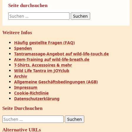
Seite durchsuchen
Suchen
nach:
Weitere Infos
Häufig gestellte Fragen (FAQ)
Spenden
Tantramassage-Angebot auf wild-life-touch.de
Atem-Training auf wild-life-breath.de
T-Shirts, Accessoires & mehr
Wild Life Tantra im JOYclub
Archiv
Allgemeine Geschäftsbedingungen (AGB)
Impressum
Cookie-Richtlinie
Datenschutzerklärung
Seite Durchsuchen
Suchen
nach:
Alternative URLs