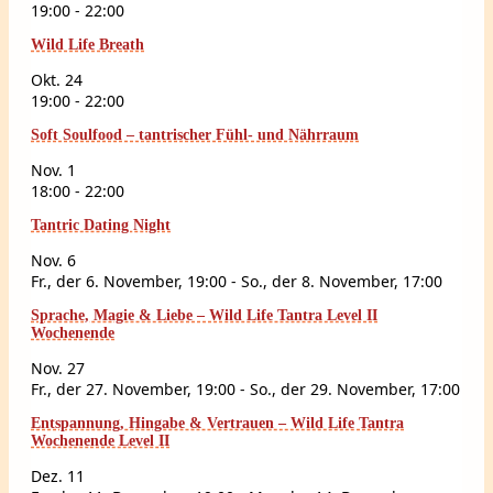
19:00
-
22:00
Wild Life Breath
Okt.
24
19:00
-
22:00
Soft Soulfood – tantrischer Fühl- und Nährraum
Nov.
1
18:00
-
22:00
Tantric Dating Night
Nov.
6
Fr., der 6. November, 19:00
-
So., der 8. November, 17:00
Sprache, Magie & Liebe – Wild Life Tantra Level II
Wochenende
Nov.
27
Fr., der 27. November, 19:00
-
So., der 29. November, 17:00
Entspannung, Hingabe & Vertrauen – Wild Life Tantra
Wochenende Level II
Dez.
11