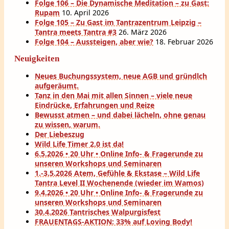
Folge 106 – Die Dynamische Meditation – zu Gast:
Rupam
10. April 2026
Folge 105 – Zu Gast im Tantrazentrum Leipzig –
Tantra meets Tantra #3
26. März 2026
Folge 104 – Aussteigen, aber wie?
18. Februar 2026
Neuigkeiten
Neues Buchungssystem, neue AGB und gründlch
aufgeräumt.
Tanz in den Mai mit allen Sinnen – viele neue
Eindrücke, Erfahrungen und Reize
Bewusst atmen – und dabei lächeln, ohne genau
zu wissen, warum.
Der Liebeszug
Wild Life Timer 2.0 ist da!
6.5.2026 • 20 Uhr • Online Info- & Fragerunde zu
unseren Workshops und Seminaren
1.-3.5.2026 Atem, Gefühle & Ekstase – Wild Life
Tantra Level II Wochenende (wieder im Wamos)
9.4.2026 • 20 Uhr • Online Info- & Fragerunde zu
unseren Workshops und Seminaren
30.4.2026 Tantrisches Walpurgisfest
FRAUENTAGS-AKTION: 33% auf Loving Body!