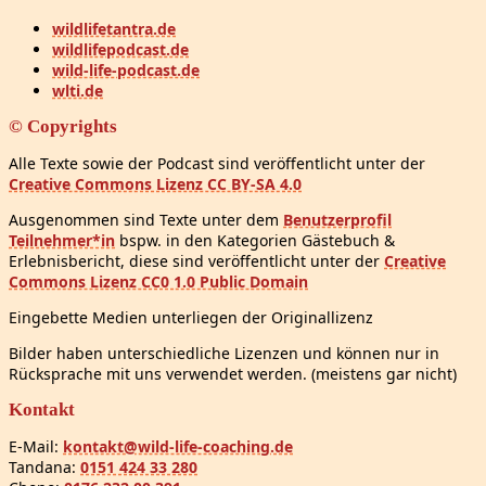
wildlifetantra.de
wildlifepodcast.de
wild-life-podcast.de
wlti.de
© Copyrights
Alle Texte sowie der Podcast sind veröffentlicht unter der
Creative Commons Lizenz CC BY-SA 4.0
Ausgenommen sind Texte unter dem
Benutzerprofil
Teilnehmer*in
bspw. in den Kategorien Gästebuch &
Erlebnisbericht, diese sind veröffentlicht unter der
Creative
Commons Lizenz CC0 1.0 Public Domain
Eingebette Medien unterliegen der Originallizenz
Bilder haben unterschiedliche Lizenzen und können nur in
Rücksprache mit uns verwendet werden. (meistens gar nicht)
Kontakt
E-Mail:
kontakt@wild-life-coaching.de
Tandana:
0151 424 33 280