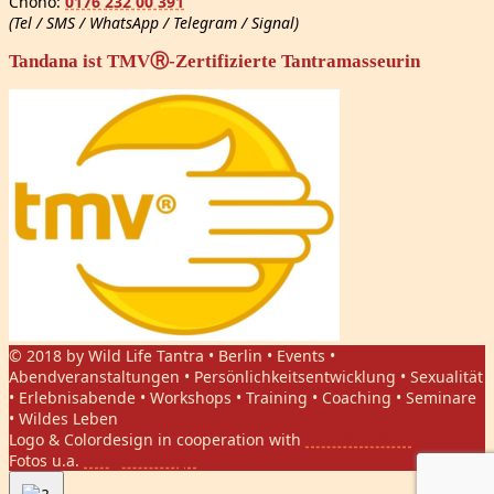
Chono:
0176 232 00 391
(Tel / SMS / WhatsApp / Telegram / Signal)
Tandana ist TMVⓇ-Zertifizierte Tantramasseurin
© 2018 by Wild Life Tantra • Berlin • Events •
Abendveranstaltungen • Persönlichkeitsentwicklung • Sexualität
• Erlebnisabende • Workshops • Training • Coaching • Seminare
• Wildes Leben
Logo & Colordesign in cooperation with
Daniel Hasket
Fotos u.a.
Gregor Phillips