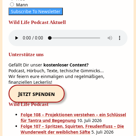
Mann
Subscribe To Newsletter
Wild Life Podcast Aktuell
Unterstütze uns
Gefällt Dir unser
kostenloser Content?
Podcast, Hörbuch, Texte, techische Gimmicks...
Wir feiern eure einmaligen und regelmäßigen,
finanziellen Leckerlis!
Jetzt spenden
Wild Life Podcast
Folge 108 – Projektionen verstehen – ein Schlüssel
für Tantra und Begegnung
10. Juli 2026
Folge 107 – Spritzen, Squirten, Freudenfluss – Die
Wunderwelt der weiblichen Säfte
5. Juli 2026