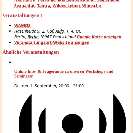
Sexualität
,
Tantra
,
Wildes Leben
,
Wünsche
Veranstaltungsort
WAMOS
Hasenheide 9, 2. Hof, Aufg. 1, 4. OG
Berlin
,
Berlin
10967
Deutschland
Google Karte anzeigen
Veranstaltungsort-Website anzeigen
Ähnliche Veranstaltungen
Online Info- & Fragerunde zu unseren Workshops und
Seminaren
Di., der 1. September, 20:00
-
21:00