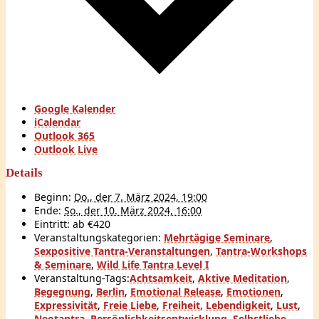
Google Kalender
iCalendar
Outlook 365
Outlook Live
Details
Beginn:
Do., der 7. März 2024, 19:00
Ende:
So., der 10. März 2024, 16:00
Eintritt:
ab €420
Veranstaltungskategorien:
Mehrtägige Seminare
,
Sexpositive Tantra-Veranstaltungen
,
Tantra-Workshops
& Seminare
,
Wild Life Tantra Level I
Veranstaltung-Tags:
Achtsamkeit
,
Aktive Meditation
,
Begegnung
,
Berlin
,
Emotional Release
,
Emotionen
,
Expressivität
,
Freie Liebe
,
Freiheit
,
Lebendigkeit
,
Lust
,
Neotantra
,
Persönlichkeitsentwicklung
,
Selbstliebe
,