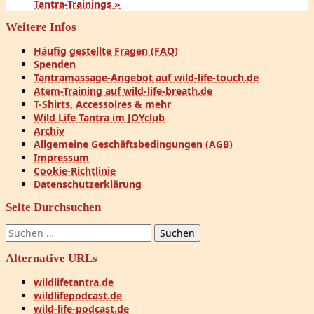
Tantra-Trainings
»
Weitere Infos
Häufig gestellte Fragen (FAQ)
Spenden
Tantramassage-Angebot auf wild-life-touch.de
Atem-Training auf wild-life-breath.de
T-Shirts, Accessoires & mehr
Wild Life Tantra im JOYclub
Archiv
Allgemeine Geschäftsbedingungen (AGB)
Impressum
Cookie-Richtlinie
Datenschutzerklärung
Seite Durchsuchen
Suchen
nach:
Alternative URLs
wildlifetantra.de
wildlifepodcast.de
wild-life-podcast.de