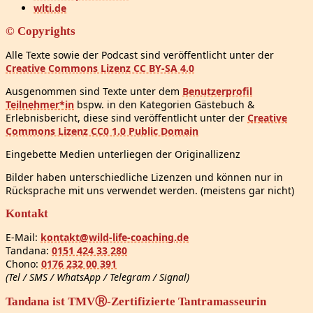
wlti.de
© Copyrights
Alle Texte sowie der Podcast sind veröffentlicht unter der
Creative Commons Lizenz CC BY-SA 4.0
Ausgenommen sind Texte unter dem
Benutzerprofil
Teilnehmer*in
bspw. in den Kategorien Gästebuch &
Erlebnisbericht, diese sind veröffentlicht unter der
Creative
Commons Lizenz CC0 1.0 Public Domain
Eingebette Medien unterliegen der Originallizenz
Bilder haben unterschiedliche Lizenzen und können nur in
Rücksprache mit uns verwendet werden. (meistens gar nicht)
Kontakt
E-Mail:
kontakt@wild-life-coaching.de
Tandana:
0151 424 33 280
Chono:
0176 232 00 391
(Tel / SMS / WhatsApp / Telegram / Signal)
Tandana ist TMVⓇ-Zertifizierte Tantramasseurin