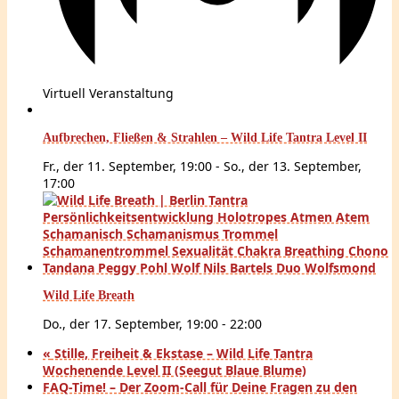
Virtuell Veranstaltung
Aufbrechen, Fließen & Strahlen – Wild Life Tantra Level II
Fr., der 11. September, 19:00
-
So., der 13. September,
17:00
Wild Life Breath
Do., der 17. September, 19:00
-
22:00
«
Stille, Freiheit & Ekstase – Wild Life Tantra
Wochenende Level II (Seegut Blaue Blume)
FAQ-Time! – Der Zoom-Call für Deine Fragen zu den