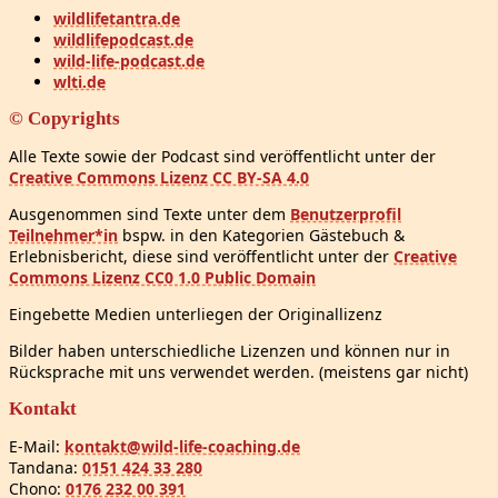
wildlifetantra.de
wildlifepodcast.de
wild-life-podcast.de
wlti.de
© Copyrights
Alle Texte sowie der Podcast sind veröffentlicht unter der
Creative Commons Lizenz CC BY-SA 4.0
Ausgenommen sind Texte unter dem
Benutzerprofil
Teilnehmer*in
bspw. in den Kategorien Gästebuch &
Erlebnisbericht, diese sind veröffentlicht unter der
Creative
Commons Lizenz CC0 1.0 Public Domain
Eingebette Medien unterliegen der Originallizenz
Bilder haben unterschiedliche Lizenzen und können nur in
Rücksprache mit uns verwendet werden. (meistens gar nicht)
Kontakt
E-Mail:
kontakt@wild-life-coaching.de
Tandana:
0151 424 33 280
Chono:
0176 232 00 391