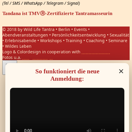
(Tel / SMS / WhatsApp / Telegram / Signal)
Tandana ist TMVⓇ-Zertifizierte Tantramasseurin
© 2018 by Wild Life Tantra • Berlin • Events •
Abendveranstaltungen • Persönlichkeitsentwicklung • Sexualität
• Erlebnisabende • Workshops • Training • Coaching • Seminare
• Wildes Leben
Logo & Colordesign in cooperation with
Daniel Hasket
Fotos u.a.
Gregor Phillips
×
So funktioniert die neue
Anmeldung: