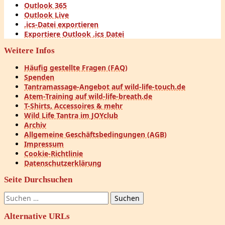
Outlook 365
Outlook Live
.ics-Datei exportieren
Exportiere Outlook .ics Datei
Weitere Infos
Häufig gestellte Fragen (FAQ)
Spenden
Tantramassage-Angebot auf wild-life-touch.de
Atem-Training auf wild-life-breath.de
T-Shirts, Accessoires & mehr
Wild Life Tantra im JOYclub
Archiv
Allgemeine Geschäftsbedingungen (AGB)
Impressum
Cookie-Richtlinie
Datenschutzerklärung
Seite Durchsuchen
Suchen
nach:
Alternative URLs