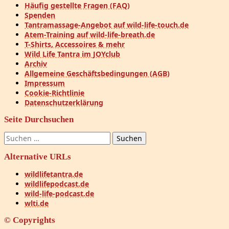
Häufig gestellte Fragen (FAQ)
Spenden
Tantramassage-Angebot auf wild-life-touch.de
Atem-Training auf wild-life-breath.de
T-Shirts, Accessoires & mehr
Wild Life Tantra im JOYclub
Archiv
Allgemeine Geschäftsbedingungen (AGB)
Impressum
Cookie-Richtlinie
Datenschutzerklärung
Seite Durchsuchen
Suchen
nach:
Alternative URLs
wildlifetantra.de
wildlifepodcast.de
wild-life-podcast.de
wlti.de
© Copyrights