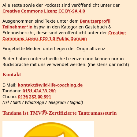
Alle Texte sowie der Podcast sind veröffentlicht unter der
Creative Commons Lizenz CC BY-SA 4.0
Ausgenommen sind Texte unter dem
Benutzerprofil
Teilnehmer*in
bspw. in den Kategorien Gästebuch &
Erlebnisbericht, diese sind veröffentlicht unter der
Creative
Commons Lizenz CC0 1.0 Public Domain
Eingebette Medien unterliegen der Originallizenz
Bilder haben unterschiedliche Lizenzen und können nur in
Rücksprache mit uns verwendet werden. (meistens gar nicht)
Kontakt
E-Mail:
kontakt@wild-life-coaching.de
Tandana:
0151 424 33 280
Chono:
0176 232 00 391
(Tel / SMS / WhatsApp / Telegram / Signal)
Tandana ist TMVⓇ-Zertifizierte Tantramasseurin