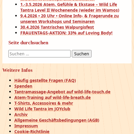
1.-3.5.2026 Atem, Gefühle & Ekstase – Wild Life
Tantra Level II Wochenende (wieder im Wamos)
9.4.2026 • 20 Uhr • Online Info- & Fragerunde zu
unseren Workshops und Seminaren
30.4.2026 Tantrisches Walpurgisfest
FRAUENTAGS-AKTION: 33% auf Loving Body!
Seite durchsuchen
Suchen
nach:
Weitere Infos
Häufig gestellte Fragen (FAQ)
Spenden
Tantramassage-Angebot auf wild-life-touch.de
Atem-Training auf wild-life-breath.de
T-Shirts, Accessoires & mehr
Wild Life Tantra im JOYclub
Archiv
Allgemeine Geschäftsbedingungen (AGB)
Impressum
Cookie-Richtlinie