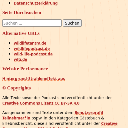
Datenschutzerklärung
Seite Durchsuchen
Suchen
nach:
Alternative URLs
wildlifetantra.de
wildlifepodcast.de
wild-life-podcast.de
wlti.de
Website Performance
Hintergrund-Strahleneffekt aus
© Copyrights
Alle Texte sowie der Podcast sind veröffentlicht unter der
Creative Commons Lizenz CC BY-SA 4.0
Ausgenommen sind Texte unter dem
Benutzerprofil
Teilnehmer*in
bspw. in den Kategorien Gästebuch &
Erlebnisbericht, diese sind veröffentlicht unter der
Creative