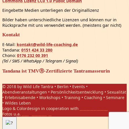
Commons Lizenz CC0 1.0 Public Domain
Eingebette Medien unterliegen der Originallizenz
Bilder haben unterschiedliche Lizenzen und können nur in
Rücksprache mit uns verwendet werden. (meistens gar nicht)
Kontakt
E-Mail:
kontakt@wild-life-coaching.de
Tandana:
0151 424 33 280
Chono:
0176 232 00 391
(Tel / SMS / WhatsApp / Telegram / Signal)
Tandana ist TMVⓇ-Zertifizierte Tantramasseurin
© 2018 by Wild Life Tantra • Berlin • Events •
Abendveranstaltungen • Persönlichkeitsentwicklung • Sexualität
• Erlebnisabende • Workshops • Training • Coaching • Seminare
• Wildes Leben
Logo & Colordesign in cooperation with
Daniel Hasket
Fotos u.a.
Gregor Phillips