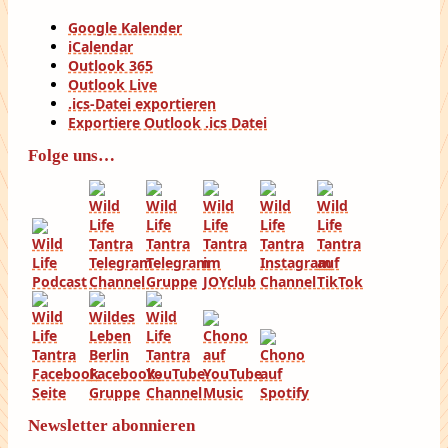
Google Kalender
iCalendar
Outlook 365
Outlook Live
.ics-Datei exportieren
Exportiere Outlook .ics Datei
Folge uns…
Newsletter abonnieren