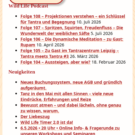
Wild Life Podcast
Folge 108 – Projektionen verstehen – ein Schlüssel
für Tantra und Begegnung
10. Juli 2026
Folge 107 – Spritzen, Squirten, Freudenfluss – Die
Wunderwelt der weiblichen Säfte
5. Juli 2026
Folge 106 – Die Dynamische Meditation – zu Gast:
Rupam
10. April 2026
Folge 105 – Zu Gast im Tantrazentrum Leipzig –
Tantra meets Tantra #3
26. März 2026
Folge 104 – Aussteigen, aber wie?
18. Februar 2026
Neuigkeiten
Neues Buchungssystem, neue AGB und gründlch
aufgeräumt.
Tanz in den Mai mit allen Sinnen – viele neue
Eindrücke, Erfahrungen und Reize
Bewusst atmen – und dabei lächeln, ohne genau
zu wissen, warum.
Der Liebeszug
Wild Life Timer 2.0 ist da!
6.5.2026 • 20 Uhr • Online Info- & Fragerunde zu
unseren Workshops und Seminaren