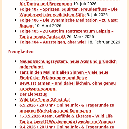
für Tantra und Begegnung
10. Juli 2026
Folge 107 – Spritzen, Squirten, Freudenfluss – Die
Wunderwelt der weiblichen Säfte
5. Juli 2026
Folge 106 – Die Dynamische Meditation – zu Gast:
Rupam
10. April 2026
Folge 105 – Zu Gast im Tantrazentrum Leipzig –
Tantra meets Tantra #3
26. März 2026
Folge 104 – Aussteigen, aber wie?
18. Februar 2026
Neuigkeiten
Neues Buchungssystem, neue AGB und gründlch
aufgeräumt.
Tanz in den Mai mit allen Sinnen – viele neue
Eindrücke, Erfahrungen und Reize
Bewusst atmen – und dabei lächeln, ohne genau
zu wissen, warum.
Der Liebeszug
Wild Life Timer 2.0 ist da!
6.5.2026 • 20 Uhr • Online Info- & Fragerunde zu
unseren Workshops und Seminaren
1.-3.5.2026 Atem, Gefühle & Ekstase – Wild Life
Tantra Level II Wochenende (wieder im Wamos)
9.4.2026 • 20 Uhr • Online Info- & Fragerunde zu