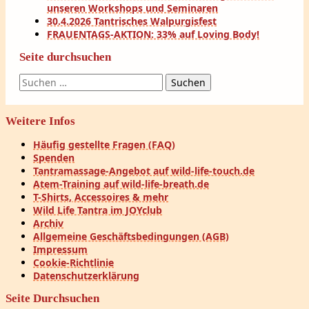
unseren Workshops und Seminaren
30.4.2026 Tantrisches Walpurgisfest
FRAUENTAGS-AKTION: 33% auf Loving Body!
Seite durchsuchen
Suchen
nach:
Weitere Infos
Häufig gestellte Fragen (FAQ)
Spenden
Tantramassage-Angebot auf wild-life-touch.de
Atem-Training auf wild-life-breath.de
T-Shirts, Accessoires & mehr
Wild Life Tantra im JOYclub
Archiv
Allgemeine Geschäftsbedingungen (AGB)
Impressum
Cookie-Richtlinie
Datenschutzerklärung
Seite Durchsuchen