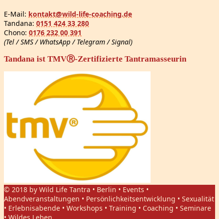
E-Mail:
kontakt@wild-life-coaching.de
Tandana:
0151 424 33 280
Chono:
0176 232 00 391
(Tel / SMS / WhatsApp / Telegram / Signal)
Tandana ist TMVⓇ-Zertifizierte Tantramasseurin
© 2018 by Wild Life Tantra • Berlin • Events •
Abendveranstaltungen • Persönlichkeitsentwicklung • Sexualität
• Erlebnisabende • Workshops • Training • Coaching • Seminare
• Wildes Leben