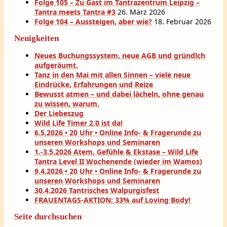
Folge 105 – Zu Gast im Tantrazentrum Leipzig –
Tantra meets Tantra #3
26. März 2026
Folge 104 – Aussteigen, aber wie?
18. Februar 2026
Neuigkeiten
Neues Buchungssystem, neue AGB und gründlch
aufgeräumt.
Tanz in den Mai mit allen Sinnen – viele neue
Eindrücke, Erfahrungen und Reize
Bewusst atmen – und dabei lächeln, ohne genau
zu wissen, warum.
Der Liebeszug
Wild Life Timer 2.0 ist da!
6.5.2026 • 20 Uhr • Online Info- & Fragerunde zu
unseren Workshops und Seminaren
1.-3.5.2026 Atem, Gefühle & Ekstase – Wild Life
Tantra Level II Wochenende (wieder im Wamos)
9.4.2026 • 20 Uhr • Online Info- & Fragerunde zu
unseren Workshops und Seminaren
30.4.2026 Tantrisches Walpurgisfest
FRAUENTAGS-AKTION: 33% auf Loving Body!
Seite durchsuchen