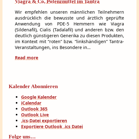
Viagra & Co, Potenzmittel im Tantra
Wir empfehlen unseren männlichen Teilnehmern
ausdrücklich die bewusste und ärztlich geprüfte
Anwendung von PDE-5 Hemmern wie Viagra
(Sildenafil), Cialis (Tadalafil) und anderen bzw. den
deutlich günstigeren Generika zu diesen Produkten,
im Kontext mit “roten” bzw. “linkshändigen” Tantra-
Veranstaltungen, ins Besondere in…
Read more
Kalender Abonnieren
Google Kalender
iCalendar
Outlook 365
Outlook Live
.ics-Datei exportieren
Exportiere Outlook .ics Datei
Folge uns…