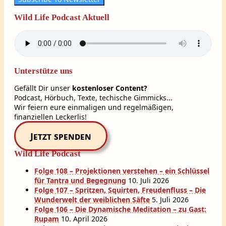
Wild Life Podcast Aktuell
Unterstütze uns
Gefällt Dir unser
kostenloser Content?
Podcast, Hörbuch, Texte, techische Gimmicks...
Wir feiern eure einmaligen und regelmäßigen,
finanziellen Leckerlis!
Jetzt spenden
Wild Life Podcast
Folge 108 – Projektionen verstehen – ein Schlüssel
für Tantra und Begegnung
10. Juli 2026
Folge 107 – Spritzen, Squirten, Freudenfluss – Die
Wunderwelt der weiblichen Säfte
5. Juli 2026
Folge 106 – Die Dynamische Meditation – zu Gast:
Rupam
10. April 2026