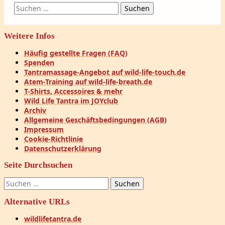
Suchen
nach:
Weitere Infos
Häufig gestellte Fragen (FAQ)
Spenden
Tantramassage-Angebot auf wild-life-touch.de
Atem-Training auf wild-life-breath.de
T-Shirts, Accessoires & mehr
Wild Life Tantra im JOYclub
Archiv
Allgemeine Geschäftsbedingungen (AGB)
Impressum
Cookie-Richtlinie
Datenschutzerklärung
Seite Durchsuchen
Suchen
nach:
Alternative URLs
wildlifetantra.de