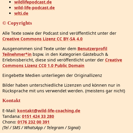
wildlifepodcast.de
wild-life-podcast.de
wlti.de
© Copyrights
Alle Texte sowie der Podcast sind veröffentlicht unter der
Creative Commons Lizenz CC BY-SA 4.0
Ausgenommen sind Texte unter dem
Benutzerprofil
Teilnehmer*in
bspw. in den Kategorien Gästebuch &
Erlebnisbericht, diese sind veröffentlicht unter der
Creative
Commons Lizenz CC0 1.0 Public Domain
Eingebette Medien unterliegen der Originallizenz
Bilder haben unterschiedliche Lizenzen und können nur in
Rücksprache mit uns verwendet werden. (meistens gar nicht)
Kontakt
E-Mail:
kontakt@wild-life-coaching.de
Tandana:
0151 424 33 280
Chono:
0176 232 00 391
(Tel / SMS / WhatsApp / Telegram / Signal)