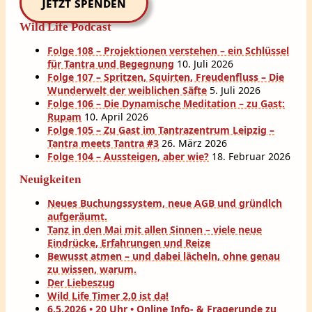
Jetzt spenden
Wild Life Podcast
Folge 108 – Projektionen verstehen – ein Schlüssel
für Tantra und Begegnung
10. Juli 2026
Folge 107 – Spritzen, Squirten, Freudenfluss – Die
Wunderwelt der weiblichen Säfte
5. Juli 2026
Folge 106 – Die Dynamische Meditation – zu Gast:
Rupam
10. April 2026
Folge 105 – Zu Gast im Tantrazentrum Leipzig –
Tantra meets Tantra #3
26. März 2026
Folge 104 – Aussteigen, aber wie?
18. Februar 2026
Neuigkeiten
Neues Buchungssystem, neue AGB und gründlch
aufgeräumt.
Tanz in den Mai mit allen Sinnen – viele neue
Eindrücke, Erfahrungen und Reize
Bewusst atmen – und dabei lächeln, ohne genau
zu wissen, warum.
Der Liebeszug
Wild Life Timer 2.0 ist da!
6.5.2026 • 20 Uhr • Online Info- & Fragerunde zu