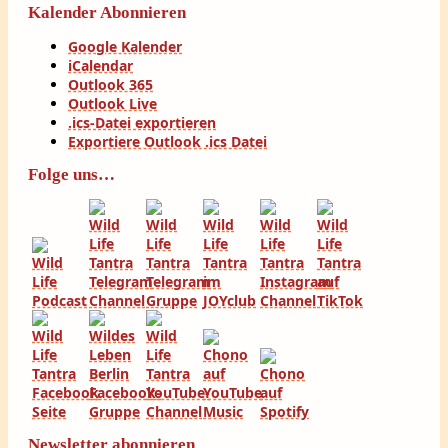
Kalender Abonnieren
Google Kalender
iCalendar
Outlook 365
Outlook Live
.ics-Datei exportieren
Exportiere Outlook .ics Datei
Folge uns…
Newsletter abonnieren