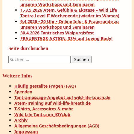
unseren Workshops und Seminaren
1.-3.5.2026 Atem, Gefühle & Ekstase – Wild Life
Tantra Level II Wochenende (wieder im Wamos)
9.4.2026 • 20 Uhr • Online Info- & Fragerunde zu
unseren Workshops und Seminaren
30.4.2026 Tantrisches Walpurgisfest
FRAUENTAGS-AKTION: 33% auf Loving Body!
Seite durchsuchen
Suchen
nach:
Weitere Infos
Häufig gestellte Fragen (FAQ)
Spenden
Tantramassage-Angebot auf wild-life-touch.de
Atem-Training auf wild-life-breath.de
T-Shirts, Accessoires & mehr
Wild Life Tantra im JOYclub
Archiv
Allgemeine Geschäftsbedingungen (AGB)
Impressum