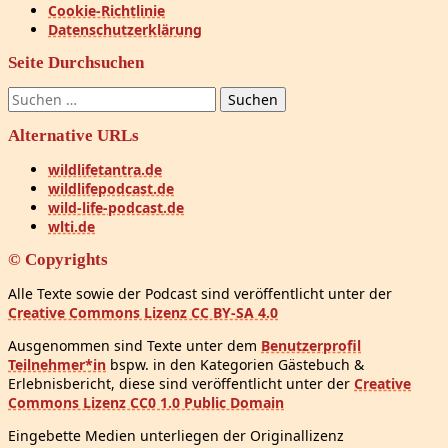
Cookie-Richtlinie
Datenschutzerklärung
Seite Durchsuchen
Suchen
nach:
Alternative URLs
wildlifetantra.de
wildlifepodcast.de
wild-life-podcast.de
wlti.de
© Copyrights
Alle Texte sowie der Podcast sind veröffentlicht unter der
Creative Commons Lizenz CC BY-SA 4.0
Ausgenommen sind Texte unter dem
Benutzerprofil
Teilnehmer*in
bspw. in den Kategorien Gästebuch &
Erlebnisbericht, diese sind veröffentlicht unter der
Creative
Commons Lizenz CC0 1.0 Public Domain
Eingebette Medien unterliegen der Originallizenz