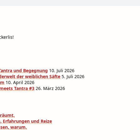
kerlis!
r Tantra und Begegnung
10. Juli 2026
derwelt der weiblichen Säfte
5. Juli 2026
am
10. April 2026
 meets Tantra #3
26. März 2026
eräumt.
e, Erfahrungen und Reize
ssen, warum.