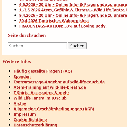
6.5.2026 • 20 Uhr • Online Info- & Fragerunde zu uns
1.-3.5.2026 Atem, Gefühle & Ekstase – Wild Life Tantr
9.4.2026 • 20 Uhr • Online Info- & Fragerunde zu uns
30.4.2026 Tantrisches Walpurgisfest
FRAUENTAGS-AKTION: 33% auf Loving Body!
Seite durchsuchen
Suchen
nach:
Weitere Infos
Häufig gestellte Fragen (FAQ)
Spenden
Tantramassage-Angebot auf wild-life-touch.de
Atem-Training auf wild-life-breath.de
T-Shirts, Accessoires & mehr
Wild Life Tantra im JOYclub
Archiv
Allgemeine Geschäftsbedingungen (AGB)
Impressum
Cookie-Richtlinie
Datenschutzerklärung