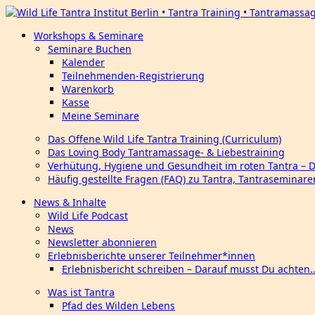
Workshops & Seminare
Seminare Buchen
Kalender
Teilnehmenden-Registrierung
Warenkorb
Kasse
Meine Seminare
Das Offene Wild Life Tantra Training (Curriculum)
Das Loving Body Tantramassage- & Liebestraining
Verhütung, Hygiene und Gesundheit im roten Tantra – 
Häufig gestellte Fragen (FAQ) zu Tantra, Tantraseminar
News & Inhalte
Wild Life Podcast
News
Newsletter abonnieren
Erlebnisberichte unserer Teilnehmer*innen
Erlebnisbericht schreiben – Darauf musst Du achten
Was ist Tantra
Pfad des Wilden Lebens