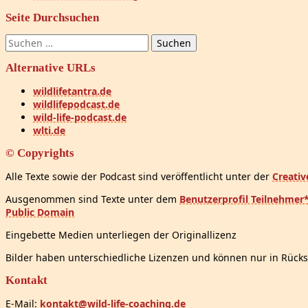
Seite Durchsuchen
Suchen
nach:
Alternative URLs
wildlifetantra.de
wildlifepodcast.de
wild-life-podcast.de
wlti.de
© Copyrights
Alle Texte sowie der Podcast sind veröffentlicht unter der
Creati
Ausgenommen sind Texte unter dem
Benutzerprofil Teilnehmer
Public Domain
Eingebette Medien unterliegen der Originallizenz
Bilder haben unterschiedliche Lizenzen und können nur in Rücks
Kontakt
E-Mail:
kontakt@wild-life-coaching.de