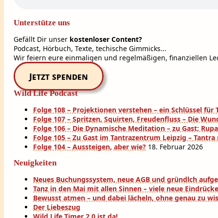
Unterstütze uns
Gefällt Dir unser
kostenloser Content?
Podcast, Hörbuch, Texte, techische Gimmicks...
Wir feiern eure einmaligen und regelmäßigen, finanziellen Lec
Jetzt spenden
Wild Life Podcast
Folge 108 – Projektionen verstehen – ein Schlüssel fü
Folge 107 – Spritzen, Squirten, Freudenfluss – Die Wun
Folge 106 – Die Dynamische Meditation – zu Gast: Rup
Folge 105 – Zu Gast im Tantrazentrum Leipzig – Tantra
Folge 104 – Aussteigen, aber wie?
18. Februar 2026
Neuigkeiten
Neues Buchungssystem, neue AGB und gründlch aufg
Tanz in den Mai mit allen Sinnen – viele neue Eindrück
Bewusst atmen – und dabei lächeln, ohne genau zu wi
Der Liebeszug
Wild Life Timer 2.0 ist da!