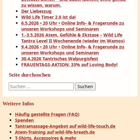
zu wissen, warum.
Der Liebeszug
Wild Life Timer 2.0 ist da!
6.5.2026 • 20 Uhr • Online Info- & Fragerunde zu
unseren Workshops und Seminaren
1.-3.5.2026 Atem, Gefühle & Ekstase – Wild Life
Tantra Level II Wochenende (wieder im Wamos)
9.4.2026 • 20 Uhr • Online Info- & Fragerunde zu
unseren Workshops und Seminaren
30.4.2026 Tantrisches Walpurgisfest
FRAUENTAGS-AKTION: 33% auf Loving Body!
Seite durchsuchen
Suchen
nach:
Weitere Infos
Häufig gestellte Fragen (FAQ)
Spenden
Tantramassage-Angebot auf wild-life-touch.de
Atem-Training auf wild-life-breath.de
T-Shirts, Accessoires & mehr