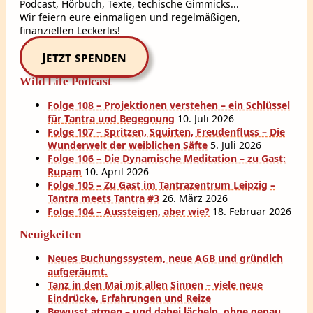
Podcast, Hörbuch, Texte, techische Gimmicks...
Wir feiern eure einmaligen und regelmäßigen,
finanziellen Leckerlis!
Jetzt spenden
Wild Life Podcast
Folge 108 – Projektionen verstehen – ein Schlüssel
für Tantra und Begegnung
10. Juli 2026
Folge 107 – Spritzen, Squirten, Freudenfluss – Die
Wunderwelt der weiblichen Säfte
5. Juli 2026
Folge 106 – Die Dynamische Meditation – zu Gast:
Rupam
10. April 2026
Folge 105 – Zu Gast im Tantrazentrum Leipzig –
Tantra meets Tantra #3
26. März 2026
Folge 104 – Aussteigen, aber wie?
18. Februar 2026
Neuigkeiten
Neues Buchungssystem, neue AGB und gründlch
aufgeräumt.
Tanz in den Mai mit allen Sinnen – viele neue
Eindrücke, Erfahrungen und Reize
Bewusst atmen – und dabei lächeln, ohne genau