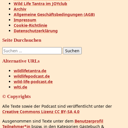
Wild Life Tantra im JOYclub
Archiv
Allgemeine Geschäftsbedingungen (AGB)
Impressum
Cookie-Richtlinie
Datenschutzerklärung
Seite Durchsuchen
Suchen
nach:
Alternative URLs
wildlifetantra.de
wildlifepodcast.de
wild-life-podcast.de
wlti.de
© Copyrights
Alle Texte sowie der Podcast sind veröffentlicht unter der
Creative Commons Lizenz CC BY-SA 4.0
Ausgenommen sind Texte unter dem
Benutzerprofil
Teilnehmer*in
bspw. in den Kategorien Gästebuch &