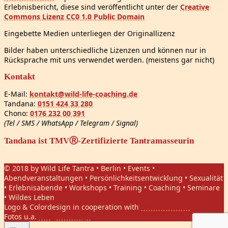
Erlebnisbericht, diese sind veröffentlicht unter der
Creative
Commons Lizenz CC0 1.0 Public Domain
Eingebette Medien unterliegen der Originallizenz
Bilder haben unterschiedliche Lizenzen und können nur in
Rücksprache mit uns verwendet werden. (meistens gar nicht)
Kontakt
E-Mail:
kontakt@wild-life-coaching.de
Tandana:
0151 424 33 280
Chono:
0176 232 00 391
(Tel / SMS / WhatsApp / Telegram / Signal)
Tandana ist TMVⓇ-Zertifizierte Tantramasseurin
© 2018 by Wild Life Tantra • Berlin • Events •
Abendveranstaltungen • Persönlichkeitsentwicklung • Sexualität
• Erlebnisabende • Workshops • Training • Coaching • Seminare
• Wildes Leben
Logo & Colordesign in cooperation with
Daniel Hasket
Fotos u.a.
Gregor Phillips