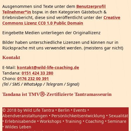
Ausgenommen sind Texte unter dem
Benutzerprofil
Teilnehmer*in
bspw. in den Kategorien Gästebuch &
Erlebnisbericht, diese sind veröffentlicht unter der
Creative
Commons Lizenz CC0 1.0 Public Domain
Eingebette Medien unterliegen der Originallizenz
Bilder haben unterschiedliche Lizenzen und können nur in
Rücksprache mit uns verwendet werden. (meistens gar nicht)
Kontakt
E-Mail:
kontakt@wild-life-coaching.de
Tandana:
0151 424 33 280
Chono:
0176 232 00 391
(Tel / SMS / WhatsApp / Telegram / Signal)
Tandana ist TMVⓇ-Zertifizierte Tantramasseurin
© 2018 by Wild Life Tantra • Berlin • Events •
Abendveranstaltungen • Persönlichkeitsentwicklung • Sexualität
• Erlebnisabende • Workshops • Training • Coaching • Seminare
• Wildes Leben