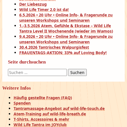
Der Liebeszug
Wild Life Timer 2.0 ist da!
6.5.2026 • 20 Uhr • Online Info- & Fragerunde zu
unseren Workshops und Seminaren
1.-3.5.2026 Atem, Gefühle & Ekstase – Wild Life
Tantra Level II Wochenende (wieder im Wamos)
9.4.2026 • 20 Uhr • Online Info- & Fragerunde zu
unseren Workshops und Seminaren
30.4.2026 Tantrisches Walpurgisfest
FRAUENTAGS-AKTION: 33% auf Loving Body!
Seite durchsuchen
Suchen
nach:
Weitere Infos
Häufig gestellte Fragen (FAQ)
Spenden
Tantramassage-Angebot auf wild-life-touch.de
Atem-Training auf wild-life-breath.de
T-Shirts, Accessoires & mehr
Wild Life Tantra im JOYclub