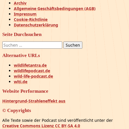
Archiv
Allgemeine Geschäftsbedingungen (AGB)
Impressum
Cookie-Richtlinie
Datenschutzerklärung
Seite Durchsuchen
Suchen
nach:
Alternative URLs
wildlifetantra.de
wildlifepodcast.de
wild-life-podcast.de
wlti.de
Website Performance
Hintergrund-Strahleneffekt aus
© Copyrights
Alle Texte sowie der Podcast sind veröffentlicht unter der
Creative Commons Lizenz CC BY-SA 4.0