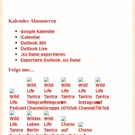
Kalender Abonnieren
Google Kalender
iCalendar
Outlook 365
Outlook Live
.ics-Datei exportieren
Exportiere Outlook .ics Datei
Folge uns…