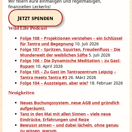
Wir feiern eure einmaligen und regelmäßigen,
finanziellen Leckerlis!
Jetzt spenden
Wild Life Podcast
Folge 108 – Projektionen verstehen – ein Schlüssel
für Tantra und Begegnung
10. Juli 2026
Folge 107 – Spritzen, Squirten, Freudenfluss – Die
Wunderwelt der weiblichen Säfte
5. Juli 2026
Folge 106 – Die Dynamische Meditation – zu Gast:
Rupam
10. April 2026
Folge 105 – Zu Gast im Tantrazentrum Leipzig –
Tantra meets Tantra #3
26. März 2026
Folge 104 – Aussteigen, aber wie?
18. Februar 2026
Neuigkeiten
Neues Buchungssystem, neue AGB und gründlch
aufgeräumt.
Tanz in den Mai mit allen Sinnen – viele neue
Eindrücke, Erfahrungen und Reize
Bewusst atmen – und dabei lächeln, ohne genau
zu wissen, warum.