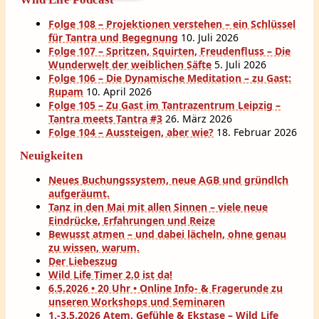
Folge 108 – Projektionen verstehen – ein Schlüssel
für Tantra und Begegnung
10. Juli 2026
Folge 107 – Spritzen, Squirten, Freudenfluss – Die
Wunderwelt der weiblichen Säfte
5. Juli 2026
Folge 106 – Die Dynamische Meditation – zu Gast:
Rupam
10. April 2026
Folge 105 – Zu Gast im Tantrazentrum Leipzig –
Tantra meets Tantra #3
26. März 2026
Folge 104 – Aussteigen, aber wie?
18. Februar 2026
Neuigkeiten
Neues Buchungssystem, neue AGB und gründlch
aufgeräumt.
Tanz in den Mai mit allen Sinnen – viele neue
Eindrücke, Erfahrungen und Reize
Bewusst atmen – und dabei lächeln, ohne genau
zu wissen, warum.
Der Liebeszug
Wild Life Timer 2.0 ist da!
6.5.2026 • 20 Uhr • Online Info- & Fragerunde zu
unseren Workshops und Seminaren
1.-3.5.2026 Atem, Gefühle & Ekstase – Wild Life