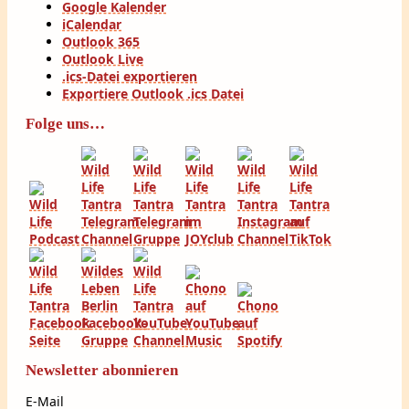
Google Kalender
iCalendar
Outlook 365
Outlook Live
.ics-Datei exportieren
Exportiere Outlook .ics Datei
Folge uns…
Newsletter abonnieren
E-Mail