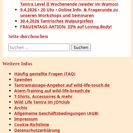
Tantra Level II Wochenende (wieder im Wamos)
9.4.2026 • 20 Uhr • Online Info- & Fragerunde zu
unseren Workshops und Seminaren
30.4.2026 Tantrisches Walpurgisfest
FRAUENTAGS-AKTION: 33% auf Loving Body!
Seite durchsuchen
Suchen
nach:
Weitere Infos
Häufig gestellte Fragen (FAQ)
Spenden
Tantramassage-Angebot auf wild-life-touch.de
Atem-Training auf wild-life-breath.de
T-Shirts, Accessoires & mehr
Wild Life Tantra im JOYclub
Archiv
Allgemeine Geschäftsbedingungen (AGB)
Impressum
Cookie-Richtlinie
Datenschutzerklärung