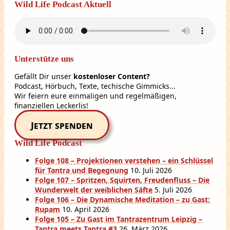
Wild Life Podcast Aktuell
Unterstütze uns
Gefällt Dir unser
kostenloser Content?
Podcast, Hörbuch, Texte, techische Gimmicks...
Wir feiern eure einmaligen und regelmäßigen,
finanziellen Leckerlis!
Jetzt spenden
Wild Life Podcast
Folge 108 – Projektionen verstehen – ein Schlüssel
für Tantra und Begegnung
10. Juli 2026
Folge 107 – Spritzen, Squirten, Freudenfluss – Die
Wunderwelt der weiblichen Säfte
5. Juli 2026
Folge 106 – Die Dynamische Meditation – zu Gast:
Rupam
10. April 2026
Folge 105 – Zu Gast im Tantrazentrum Leipzig –
Tantra meets Tantra #3
26. März 2026