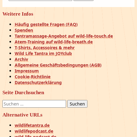
nach:
Weitere Infos
Häufig gestellte Fragen (FAQ)
Spenden
Tantramassage-Angebot auf wild-life-touch.de
Atem-Training auf wild-life-breath.de
T-Shirts, Accessoires & mehr
Wild Life Tantra im JOYclub
Archiv
Allgemeine Geschäftsbedingungen (AGB)
Impressum
Cookie-Richtlinie
Datenschutzerklärung
Seite Durchsuchen
Suchen
nach:
Alternative URLs
wildlifetantra.de
wildlifepodcast.de
wild-life-podcast.de