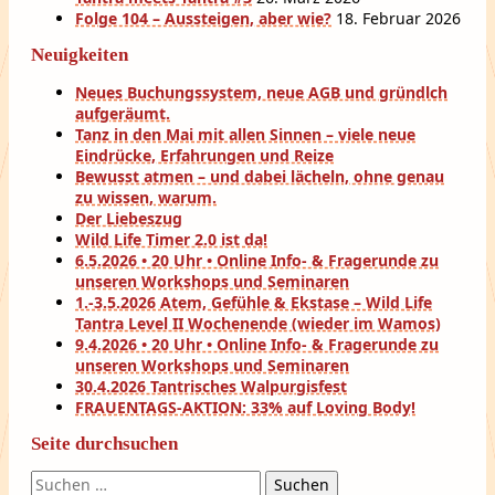
Folge 104 – Aussteigen, aber wie?
18. Februar 2026
Neuigkeiten
Neues Buchungssystem, neue AGB und gründlch
aufgeräumt.
Tanz in den Mai mit allen Sinnen – viele neue
Eindrücke, Erfahrungen und Reize
Bewusst atmen – und dabei lächeln, ohne genau
zu wissen, warum.
Der Liebeszug
Wild Life Timer 2.0 ist da!
6.5.2026 • 20 Uhr • Online Info- & Fragerunde zu
unseren Workshops und Seminaren
1.-3.5.2026 Atem, Gefühle & Ekstase – Wild Life
Tantra Level II Wochenende (wieder im Wamos)
9.4.2026 • 20 Uhr • Online Info- & Fragerunde zu
unseren Workshops und Seminaren
30.4.2026 Tantrisches Walpurgisfest
FRAUENTAGS-AKTION: 33% auf Loving Body!
Seite durchsuchen
Suchen