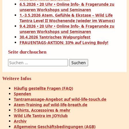
6.5.2026 • 20 Uhr • Online Info- & Fragerunde zu
unseren Workshops und Seminaren
1.-3.5.2026 Atem, Gefühle & Ekstase – Wild Life
Tantra Level II Wochenende (wieder im Wamos)
9.4.2026 • 20 Uhr • Online Info- & Fragerunde zu
unseren Workshops und Seminaren
30.4.2026 Tantrisches Walpurgisfest
FRAUENTAGS-AKTION: 33% auf Loving Body!
Seite durchsuchen
Suchen
nach:
Weitere Infos
Häufig gestellte Fragen (FAQ)
Spenden
Tantramassage-Angebot auf wild-life-touch.de
Atem-Training auf wild-life-breath.de
T-Shirts, Accessoires & mehr
Wild Life Tantra im JOYclub
Archiv
Allgemeine Geschäftsbedingungen (AGB)