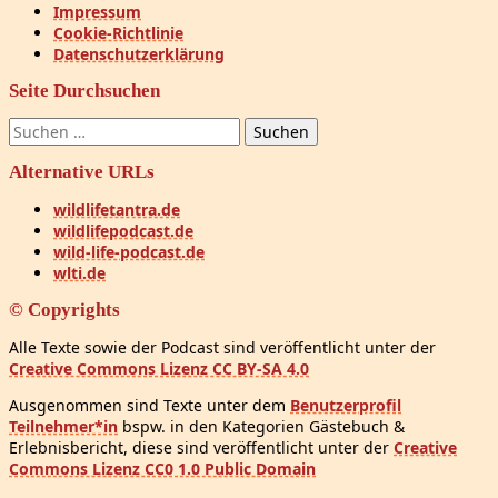
Impressum
Cookie-Richtlinie
Datenschutzerklärung
Seite Durchsuchen
Suchen
nach:
Alternative URLs
wildlifetantra.de
wildlifepodcast.de
wild-life-podcast.de
wlti.de
© Copyrights
Alle Texte sowie der Podcast sind veröffentlicht unter der
Creative Commons Lizenz CC BY-SA 4.0
Ausgenommen sind Texte unter dem
Benutzerprofil
Teilnehmer*in
bspw. in den Kategorien Gästebuch &
Erlebnisbericht, diese sind veröffentlicht unter der
Creative
Commons Lizenz CC0 1.0 Public Domain