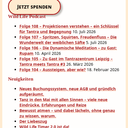
Jetzt spenden
Wild Life Podcast
Folge 108 – Projektionen verstehen – ein Schlüssel
für Tantra und Begegnung
10. Juli 2026
Folge 107 – Spritzen, Squirten, Freudenfluss – Die
Wunderwelt der weiblichen Säfte
5. Juli 2026
Folge 106 – Die Dynamische Meditation – zu Gast:
Rupam
10. April 2026
Folge 105 – Zu Gast im Tantrazentrum Leipzig –
Tantra meets Tantra #3
26. März 2026
Folge 104 – Aussteigen, aber wie?
18. Februar 2026
Neuigkeiten
Neues Buchungssystem, neue AGB und gründlch
aufgeräumt.
Tanz in den Mai mit allen Sinnen – viele neue
Eindrücke, Erfahrungen und Reize
Bewusst atmen – und dabei lächeln, ohne genau
zu wissen, warum.
Der Liebeszug
Wild Life Timer 2.0 ist da!