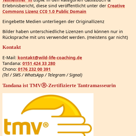
Erlebnisbericht, diese sind veröffentlicht unter der
Creative
Commons Lizenz CC0 1.0 Public Domain
Eingebette Medien unterliegen der Originallizenz
Bilder haben unterschiedliche Lizenzen und können nur in
Rücksprache mit uns verwendet werden. (meistens gar nicht)
Kontakt
E-Mail:
kontakt@wild-life-coaching.de
Tandana:
0151 424 33 280
Chono:
0176 232 00 391
(Tel / SMS / WhatsApp / Telegram / Signal)
Tandana ist TMVⓇ-Zertifizierte Tantramasseurin