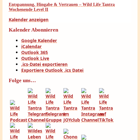
Entspannung, Hingabe & Vertrauen – Wild Life Tantra
Wochenende Level II
Kalender anzeigen
Kalender Abonnieren
Google Kalender
iCalendar
Outlook 365
Outlook Live
.ics-Datei exportieren
Exportiere Outlook .ics Datei
Folge uns…