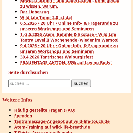
Bewusst atmen – und dabei lächeln, ohne genau
zu wissen, warum.
Der Liebeszug
Wild Life Timer 2.0 ist da!
6.5.2026 • 20 Uhr • Online Info- & Fragerunde zu
unseren Workshops und Seminaren
1.-3.5.2026 Atem, Gefühle & Ekstase – Wild Life
Tantra Level II Wochenende (wieder im Wamos)
9.4.2026 • 20 Uhr • Online Info- & Fragerunde zu
unseren Workshops und Seminaren
30.4.2026 Tantrisches Walpurgisfest
FRAUENTAGS-AKTION: 33% auf Loving Body!
Seite durchsuchen
Suchen
nach:
Weitere Infos
Häufig gestellte Fragen (FAQ)
Spenden
Tantramassage-Angebot auf wild-life-touch.de
Atem-Training auf wild-life-breath.de
T-Shirts, Accessoires & mehr