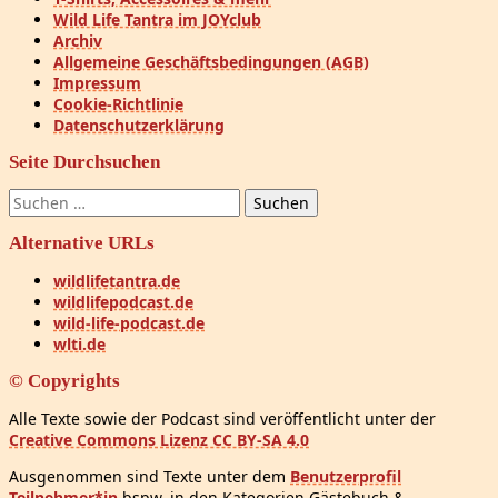
Wild Life Tantra im JOYclub
Archiv
Allgemeine Geschäftsbedingungen (AGB)
Impressum
Cookie-Richtlinie
Datenschutzerklärung
Seite Durchsuchen
Suchen
nach:
Alternative URLs
wildlifetantra.de
wildlifepodcast.de
wild-life-podcast.de
wlti.de
© Copyrights
Alle Texte sowie der Podcast sind veröffentlicht unter der
Creative Commons Lizenz CC BY-SA 4.0
Ausgenommen sind Texte unter dem
Benutzerprofil
Teilnehmer*in
bspw. in den Kategorien Gästebuch &