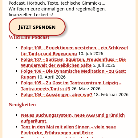
Podcast, Hörbuch, Texte, techische Gimmicks...
Wir feiern eure einmaligen und regelmäßigen,
finanziellen Leckerlis!
Jetzt spenden
Wild Life Podcast
Folge 108 – Projektionen verstehen – ein Schlüssel
für Tantra und Begegnung
10. Juli 2026
Folge 107 – Spritzen, Squirten, Freudenfluss – Die
Wunderwelt der weiblichen Säfte
5. Juli 2026
Folge 106 – Die Dynamische Meditation – zu Gast:
Rupam
10. April 2026
Folge 105 – Zu Gast im Tantrazentrum Leipzig –
Tantra meets Tantra #3
26. März 2026
Folge 104 – Aussteigen, aber wie?
18. Februar 2026
Neuigkeiten
Neues Buchungssystem, neue AGB und gründlch
aufgeräumt.
Tanz in den Mai mit allen Sinnen – viele neue
Eindrücke, Erfahrungen und Reize