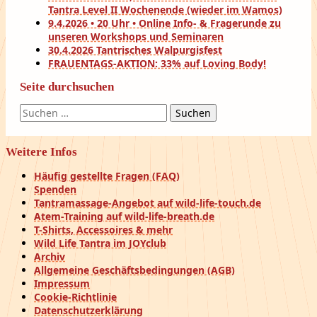
Tantra Level II Wochenende (wieder im Wamos)
9.4.2026 • 20 Uhr • Online Info- & Fragerunde zu
unseren Workshops und Seminaren
30.4.2026 Tantrisches Walpurgisfest
FRAUENTAGS-AKTION: 33% auf Loving Body!
Seite durchsuchen
Suchen
nach:
Weitere Infos
Häufig gestellte Fragen (FAQ)
Spenden
Tantramassage-Angebot auf wild-life-touch.de
Atem-Training auf wild-life-breath.de
T-Shirts, Accessoires & mehr
Wild Life Tantra im JOYclub
Archiv
Allgemeine Geschäftsbedingungen (AGB)
Impressum
Cookie-Richtlinie
Datenschutzerklärung