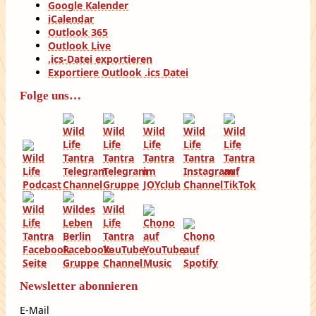
Google Kalender
iCalendar
Outlook 365
Outlook Live
.ics-Datei exportieren
Exportiere Outlook .ics Datei
Folge uns…
Newsletter abonnieren
E-Mail