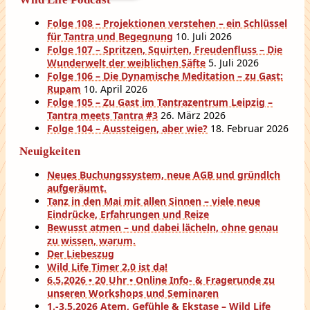
Folge 108 – Projektionen verstehen – ein Schlüssel
für Tantra und Begegnung
10. Juli 2026
Folge 107 – Spritzen, Squirten, Freudenfluss – Die
Wunderwelt der weiblichen Säfte
5. Juli 2026
Folge 106 – Die Dynamische Meditation – zu Gast:
Rupam
10. April 2026
Folge 105 – Zu Gast im Tantrazentrum Leipzig –
Tantra meets Tantra #3
26. März 2026
Folge 104 – Aussteigen, aber wie?
18. Februar 2026
Neuigkeiten
Neues Buchungssystem, neue AGB und gründlch
aufgeräumt.
Tanz in den Mai mit allen Sinnen – viele neue
Eindrücke, Erfahrungen und Reize
Bewusst atmen – und dabei lächeln, ohne genau
zu wissen, warum.
Der Liebeszug
Wild Life Timer 2.0 ist da!
6.5.2026 • 20 Uhr • Online Info- & Fragerunde zu
unseren Workshops und Seminaren
1.-3.5.2026 Atem, Gefühle & Ekstase – Wild Life