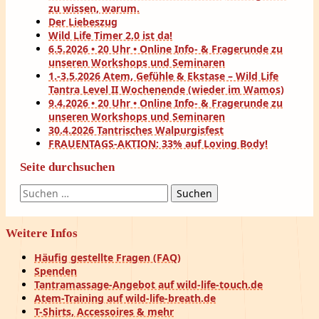
zu wissen, warum.
Der Liebeszug
Wild Life Timer 2.0 ist da!
6.5.2026 • 20 Uhr • Online Info- & Fragerunde zu
unseren Workshops und Seminaren
1.-3.5.2026 Atem, Gefühle & Ekstase – Wild Life
Tantra Level II Wochenende (wieder im Wamos)
9.4.2026 • 20 Uhr • Online Info- & Fragerunde zu
unseren Workshops und Seminaren
30.4.2026 Tantrisches Walpurgisfest
FRAUENTAGS-AKTION: 33% auf Loving Body!
Seite durchsuchen
Suchen
nach:
Weitere Infos
Häufig gestellte Fragen (FAQ)
Spenden
Tantramassage-Angebot auf wild-life-touch.de
Atem-Training auf wild-life-breath.de
T-Shirts, Accessoires & mehr