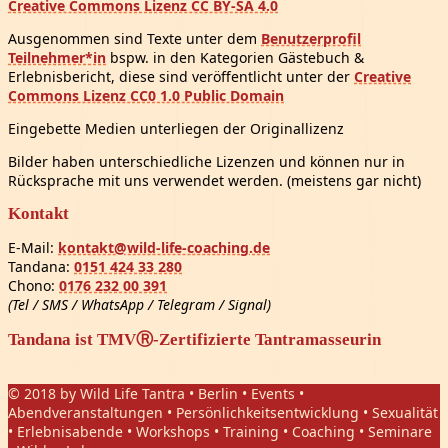
Creative Commons Lizenz CC BY-SA 4.0
Ausgenommen sind Texte unter dem
Benutzerprofil
Teilnehmer*in
bspw. in den Kategorien Gästebuch &
Erlebnisbericht, diese sind veröffentlicht unter der
Creative
Commons Lizenz CC0 1.0 Public Domain
Eingebette Medien unterliegen der Originallizenz
Bilder haben unterschiedliche Lizenzen und können nur in
Rücksprache mit uns verwendet werden. (meistens gar nicht)
Kontakt
E-Mail:
kontakt@wild-life-coaching.de
Tandana:
0151 424 33 280
Chono:
0176 232 00 391
(Tel / SMS / WhatsApp / Telegram / Signal)
Tandana ist TMVⓇ-Zertifizierte Tantramasseurin
© 2018 by Wild Life Tantra • Berlin • Events •
Abendveranstaltungen • Persönlichkeitsentwicklung • Sexualität
• Erlebnisabende • Workshops • Training • Coaching • Seminare