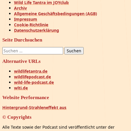
Wild Life Tantra im JOYclub
Archiv
Allgemeine Geschäftsbedingungen (AGB)
Impressum
Cookie-Richtlinie
Datenschutzerklärung
Seite Durchsuchen
Suchen
nach:
Alternative URLs
wildlifetantra.de
wildlifepodcast.de
wild-life-podcast.de
wlti.de
Website Performance
Hintergrund-Strahleneffekt aus
© Copyrights
Alle Texte sowie der Podcast sind veröffentlicht unter der