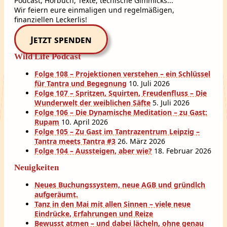
Podcast, Hörbuch, Texte, techische Gimmicks...
Wir feiern eure einmaligen und regelmäßigen,
finanziellen Leckerlis!
Jetzt spenden
Wild Life Podcast
Folge 108 – Projektionen verstehen – ein Schlüssel
für Tantra und Begegnung
10. Juli 2026
Folge 107 – Spritzen, Squirten, Freudenfluss – Die
Wunderwelt der weiblichen Säfte
5. Juli 2026
Folge 106 – Die Dynamische Meditation – zu Gast:
Rupam
10. April 2026
Folge 105 – Zu Gast im Tantrazentrum Leipzig –
Tantra meets Tantra #3
26. März 2026
Folge 104 – Aussteigen, aber wie?
18. Februar 2026
Neuigkeiten
Neues Buchungssystem, neue AGB und gründlch
aufgeräumt.
Tanz in den Mai mit allen Sinnen – viele neue
Eindrücke, Erfahrungen und Reize
Bewusst atmen – und dabei lächeln, ohne genau