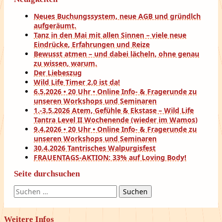
Neues Buchungssystem, neue AGB und gründlch
aufgeräumt.
Tanz in den Mai mit allen Sinnen – viele neue
Eindrücke, Erfahrungen und Reize
Bewusst atmen – und dabei lächeln, ohne genau
zu wissen, warum.
Der Liebeszug
Wild Life Timer 2.0 ist da!
6.5.2026 • 20 Uhr • Online Info- & Fragerunde zu
unseren Workshops und Seminaren
1.-3.5.2026 Atem, Gefühle & Ekstase – Wild Life
Tantra Level II Wochenende (wieder im Wamos)
9.4.2026 • 20 Uhr • Online Info- & Fragerunde zu
unseren Workshops und Seminaren
30.4.2026 Tantrisches Walpurgisfest
FRAUENTAGS-AKTION: 33% auf Loving Body!
Seite durchsuchen
Suchen
nach:
Weitere Infos