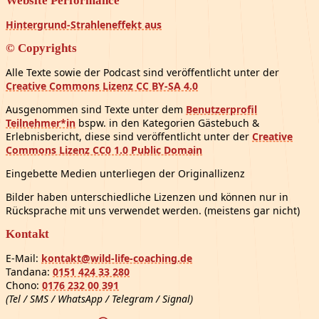
Website Performance
Hintergrund-Strahleneffekt aus
© Copyrights
Alle Texte sowie der Podcast sind veröffentlicht unter der
Creative Commons Lizenz CC BY-SA 4.0
Ausgenommen sind Texte unter dem
Benutzerprofil
Teilnehmer*in
bspw. in den Kategorien Gästebuch &
Erlebnisbericht, diese sind veröffentlicht unter der
Creative
Commons Lizenz CC0 1.0 Public Domain
Eingebette Medien unterliegen der Originallizenz
Bilder haben unterschiedliche Lizenzen und können nur in
Rücksprache mit uns verwendet werden. (meistens gar nicht)
Kontakt
E-Mail:
kontakt@wild-life-coaching.de
Tandana:
0151 424 33 280
Chono:
0176 232 00 391
(Tel / SMS / WhatsApp / Telegram / Signal)