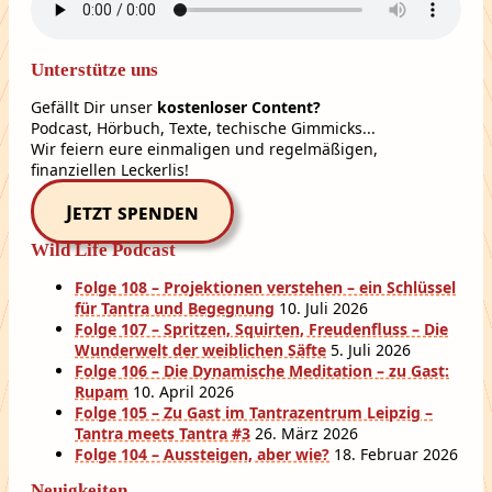
Unterstütze uns
Gefällt Dir unser
kostenloser Content?
Podcast, Hörbuch, Texte, techische Gimmicks...
Wir feiern eure einmaligen und regelmäßigen,
finanziellen Leckerlis!
Jetzt spenden
Wild Life Podcast
Folge 108 – Projektionen verstehen – ein Schlüssel
für Tantra und Begegnung
10. Juli 2026
Folge 107 – Spritzen, Squirten, Freudenfluss – Die
Wunderwelt der weiblichen Säfte
5. Juli 2026
Folge 106 – Die Dynamische Meditation – zu Gast:
Rupam
10. April 2026
Folge 105 – Zu Gast im Tantrazentrum Leipzig –
Tantra meets Tantra #3
26. März 2026
Folge 104 – Aussteigen, aber wie?
18. Februar 2026
Neuigkeiten