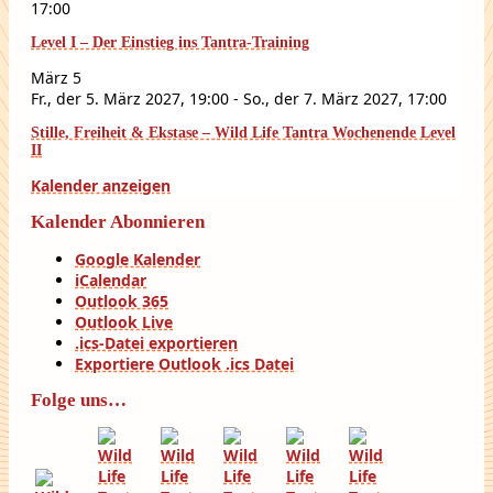
17:00
Level I – Der Einstieg ins Tantra-Training
März
5
Fr., der 5. März 2027, 19:00
-
So., der 7. März 2027, 17:00
Stille, Freiheit & Ekstase – Wild Life Tantra Wochenende Level
II
Kalender anzeigen
Kalender Abonnieren
Google Kalender
iCalendar
Outlook 365
Outlook Live
.ics-Datei exportieren
Exportiere Outlook .ics Datei
Folge uns…