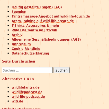
Häufig gestellte Fragen (FAQ)
Spenden
Tantramassage-Angebot auf wild-life-touch.de
Atem-Training auf wild-life-breath.de
T-Shirts, Accessoires & mehr
Wild Life Tantra im JOYclub
Archiv
Allgemeine Geschäftsbedingungen (AGB)
Impressum
Cookie-Richtlinie
Datenschutzerklärung
Seite Durchsuchen
Suchen
nach:
Alternative URLs
wildlifetantra.de
wildlifepodcast.de
wild-life-podcast.de
wlti.de