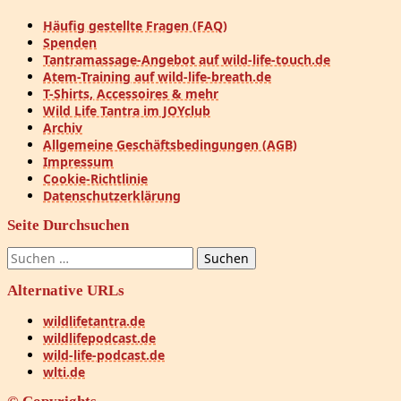
Häufig gestellte Fragen (FAQ)
Spenden
Tantramassage-Angebot auf wild-life-touch.de
Atem-Training auf wild-life-breath.de
T-Shirts, Accessoires & mehr
Wild Life Tantra im JOYclub
Archiv
Allgemeine Geschäftsbedingungen (AGB)
Impressum
Cookie-Richtlinie
Datenschutzerklärung
Seite Durchsuchen
Suchen
nach:
Alternative URLs
wildlifetantra.de
wildlifepodcast.de
wild-life-podcast.de
wlti.de