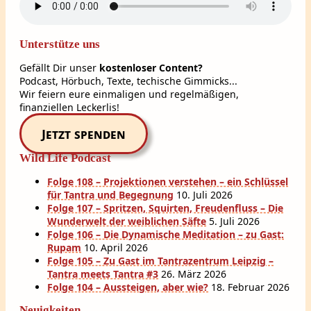
Unterstütze uns
Gefällt Dir unser
kostenloser Content?
Podcast, Hörbuch, Texte, techische Gimmicks...
Wir feiern eure einmaligen und regelmäßigen,
finanziellen Leckerlis!
Jetzt spenden
Wild Life Podcast
Folge 108 – Projektionen verstehen – ein Schlüssel
für Tantra und Begegnung
10. Juli 2026
Folge 107 – Spritzen, Squirten, Freudenfluss – Die
Wunderwelt der weiblichen Säfte
5. Juli 2026
Folge 106 – Die Dynamische Meditation – zu Gast:
Rupam
10. April 2026
Folge 105 – Zu Gast im Tantrazentrum Leipzig –
Tantra meets Tantra #3
26. März 2026
Folge 104 – Aussteigen, aber wie?
18. Februar 2026
Neuigkeiten