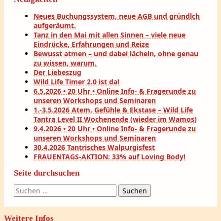
Neues Buchungssystem, neue AGB und gründlch
aufgeräumt.
Tanz in den Mai mit allen Sinnen – viele neue
Eindrücke, Erfahrungen und Reize
Bewusst atmen – und dabei lächeln, ohne genau
zu wissen, warum.
Der Liebeszug
Wild Life Timer 2.0 ist da!
6.5.2026 • 20 Uhr • Online Info- & Fragerunde zu
unseren Workshops und Seminaren
1.-3.5.2026 Atem, Gefühle & Ekstase – Wild Life
Tantra Level II Wochenende (wieder im Wamos)
9.4.2026 • 20 Uhr • Online Info- & Fragerunde zu
unseren Workshops und Seminaren
30.4.2026 Tantrisches Walpurgisfest
FRAUENTAGS-AKTION: 33% auf Loving Body!
Seite durchsuchen
Suchen
nach:
Weitere Infos