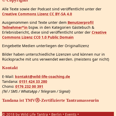
© Copyrights
Alle Texte sowie der Podcast sind veröffentlicht unter der
Creative Commons Lizenz CC BY-SA 4.0
Ausgenommen sind Texte unter dem
Benutzerprofil
Teilnehmer*in
bspw. in den Kategorien Gästebuch &
Erlebnisbericht, diese sind veröffentlicht unter der
Creative
Commons Lizenz CC0 1.0 Public Domain
Eingebette Medien unterliegen der Originallizenz
Bilder haben unterschiedliche Lizenzen und können nur in
Rücksprache mit uns verwendet werden. (meistens gar nicht)
Kontakt
E-Mail:
kontakt@wild-life-coaching.de
Tandana:
0151 424 33 280
Chono:
0176 232 00 391
(Tel / SMS / WhatsApp / Telegram / Signal)
Tandana ist TMVⓇ-Zertifizierte Tantramasseurin
© 2018 by Wild Life Tantra • Berlin • Events •