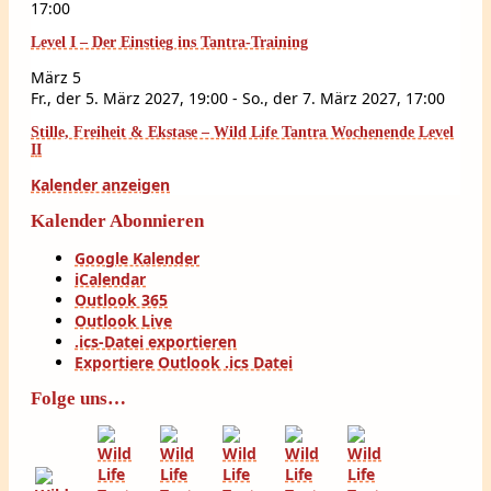
17:00
Level I – Der Einstieg ins Tantra-Training
März
5
Fr., der 5. März 2027, 19:00
-
So., der 7. März 2027, 17:00
Stille, Freiheit & Ekstase – Wild Life Tantra Wochenende Level
II
Kalender anzeigen
Kalender Abonnieren
Google Kalender
iCalendar
Outlook 365
Outlook Live
.ics-Datei exportieren
Exportiere Outlook .ics Datei
Folge uns…