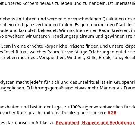
heit unseres Körpers heraus zu leben und zu handeln, ist unerläss
 Erlebens entführen und werden die verschiedenen Qualitäten unse
ganz allein und ganz verbunden fühlen. Es geht darum, den Pfad d
eude und komplett bekleidet. Wir möchten einen Raum kreieren,
 So erweitern wir unseren Handlungsspielraum und gewinnen Freih
Scan in eine erhöhte körperliche Präsenz finden und unsere körpe
s Insel-Ritual, welches Raum für vielfältige Erfahrungen mit dir s
rleben möchtest: Verspieltheit, Wildheit, Stille, Erotik, Tanz, B
yscan macht jede*r für sich und das Inselritual ist ein Gruppenri
v ausgeglichen. Erfahrungsgemäß sind etwas mehr Männer als Fra
rankheiten und bist in der Lage, zu 100% eigenverantwortlich für 
u vorher Rücksprache mit uns. Du akzeptierst unsere
AGB
.
ies dazu unseren Artikel zu
Gesundheit, Hygiene und Verhütung i