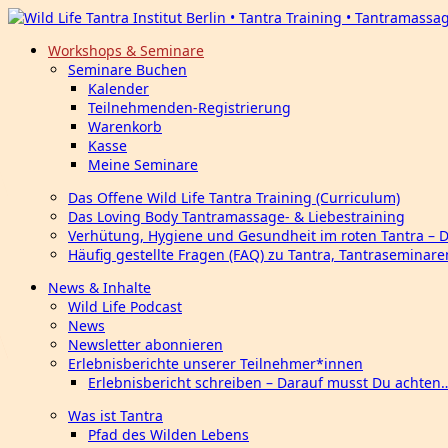
Workshops & Seminare
Seminare Buchen
Kalender
Teilnehmenden-Registrierung
Warenkorb
Kasse
Meine Seminare
Das Offene Wild Life Tantra Training (Curriculum)
Das Loving Body Tantramassage- & Liebestraining
Verhütung, Hygiene und Gesundheit im roten Tantra – 
Häufig gestellte Fragen (FAQ) zu Tantra, Tantraseminar
News & Inhalte
Wild Life Podcast
News
Newsletter abonnieren
Erlebnisberichte unserer Teilnehmer*innen
Erlebnisbericht schreiben – Darauf musst Du achten
Was ist Tantra
Pfad des Wilden Lebens