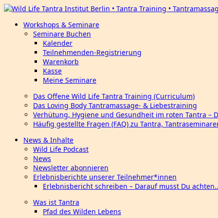
Workshops & Seminare
Seminare Buchen
Kalender
Teilnehmenden-Registrierung
Warenkorb
Kasse
Meine Seminare
Das Offene Wild Life Tantra Training (Curriculum)
Das Loving Body Tantramassage- & Liebestraining
Verhütung, Hygiene und Gesundheit im roten Tantra – 
Häufig gestellte Fragen (FAQ) zu Tantra, Tantraseminar
News & Inhalte
Wild Life Podcast
News
Newsletter abonnieren
Erlebnisberichte unserer Teilnehmer*innen
Erlebnisbericht schreiben – Darauf musst Du achten
Was ist Tantra
Pfad des Wilden Lebens