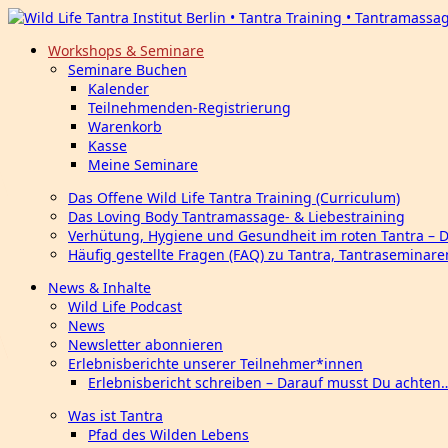
Workshops & Seminare
Seminare Buchen
Kalender
Teilnehmenden-Registrierung
Warenkorb
Kasse
Meine Seminare
Das Offene Wild Life Tantra Training (Curriculum)
Das Loving Body Tantramassage- & Liebestraining
Verhütung, Hygiene und Gesundheit im roten Tantra – 
Häufig gestellte Fragen (FAQ) zu Tantra, Tantraseminar
News & Inhalte
Wild Life Podcast
News
Newsletter abonnieren
Erlebnisberichte unserer Teilnehmer*innen
Erlebnisbericht schreiben – Darauf musst Du achten
Was ist Tantra
Pfad des Wilden Lebens