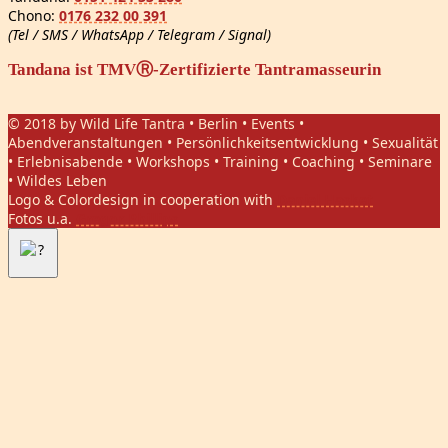
Chono:
0176 232 00 391
(Tel / SMS / WhatsApp / Telegram / Signal)
Tandana ist TMVⓇ-Zertifizierte Tantramasseurin
© 2018 by Wild Life Tantra • Berlin • Events •
Abendveranstaltungen • Persönlichkeitsentwicklung • Sexualität
• Erlebnisabende • Workshops • Training • Coaching • Seminare
• Wildes Leben
Logo & Colordesign in cooperation with
Daniel Hasket
Fotos u.a.
Gregor Phillips