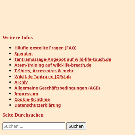
Available now on:
Amazon / Audible
YouTube Music
Spotify
Weitere Infos
Häufig gestellte Fragen (FAQ)
Spenden
Tantramassage-Angebot auf wild-life-touch.de
Atem-Training auf wild-life-breath.de
T-Shirts, Accessoires & mehr
Wild Life Tantra im JOYclub
Archiv
Allgemeine Geschäftsbedingungen (AGB)
Impressum
Cookie-Richtlinie
Datenschutzerklärung
Seite Durchsuchen
Suchen
nach: