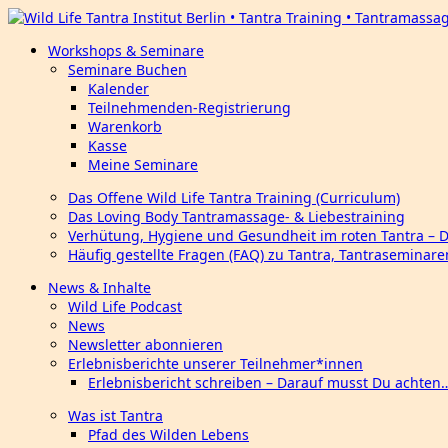
Workshops & Seminare
Seminare Buchen
Kalender
Teilnehmenden-Registrierung
Warenkorb
Kasse
Meine Seminare
Das Offene Wild Life Tantra Training (Curriculum)
Das Loving Body Tantramassage- & Liebestraining
Verhütung, Hygiene und Gesundheit im roten Tantra – 
Häufig gestellte Fragen (FAQ) zu Tantra, Tantraseminar
News & Inhalte
Wild Life Podcast
News
Newsletter abonnieren
Erlebnisberichte unserer Teilnehmer*innen
Erlebnisbericht schreiben – Darauf musst Du achten
Was ist Tantra
Pfad des Wilden Lebens