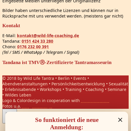
Eingebette Medien unterliegen der Originallizenz
Bilder haben unterschiedliche Lizenzen und können nur in
Rücksprache mit uns verwendet werden. (meistens gar nicht)
Kontakt
E-Mail:
kontakt@wild-life-coaching.de
Tandana:
0151 424 33 280
Chono:
0176 232 00 391
(Tel / SMS / WhatsApp / Telegram / Signal)
Tandana ist TMVⓇ-Zertifizierte Tantramasseurin
© 2018 by Wild Life Tantra • Berlin • Events •
Abendveranstaltungen • Persönlichkeitsentwicklung • Sexualität
• Erlebnisabende • Workshops • Training • Coaching • Seminare
• Wildes Leben
Logo & Colordesign in cooperation with
Daniel Hasket
Fotos u.a.
Gregor Phillips
×
So funktioniert die neue
Anmeldung: