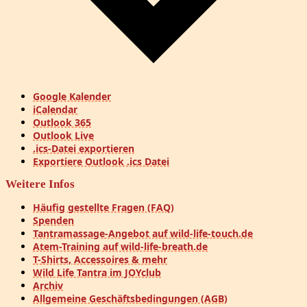
Google Kalender
iCalendar
Outlook 365
Outlook Live
.ics-Datei exportieren
Exportiere Outlook .ics Datei
Weitere Infos
Häufig gestellte Fragen (FAQ)
Spenden
Tantramassage-Angebot auf wild-life-touch.de
Atem-Training auf wild-life-breath.de
T-Shirts, Accessoires & mehr
Wild Life Tantra im JOYclub
Archiv
Allgemeine Geschäftsbedingungen (AGB)