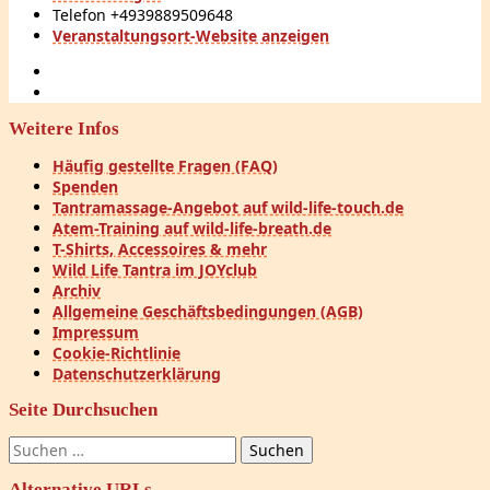
Telefon
+4939889509648
Veranstaltungsort-Website anzeigen
Weitere Infos
Häufig gestellte Fragen (FAQ)
Spenden
Tantramassage-Angebot auf wild-life-touch.de
Atem-Training auf wild-life-breath.de
T-Shirts, Accessoires & mehr
Wild Life Tantra im JOYclub
Archiv
Allgemeine Geschäftsbedingungen (AGB)
Impressum
Cookie-Richtlinie
Datenschutzerklärung
Seite Durchsuchen
Suchen
nach:
Alternative URLs