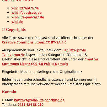
wildlifetantra.de
wildlifepodcast.de
wild-life-podcast.de
wlti.de
© Copyrights
Alle Texte sowie der Podcast sind veröffentlicht unter der
Creative Commons Lizenz CC BY-SA 4.0
Ausgenommen sind Texte unter dem
Benutzerprofil
Teilnehmer*in
bspw. in den Kategorien Gästebuch &
Erlebnisbericht, diese sind veröffentlicht unter der
Creative
Commons Lizenz CC0 1.0 Public Domain
Eingebette Medien unterliegen der Originallizenz
Bilder haben unterschiedliche Lizenzen und können nur in
Rücksprache mit uns verwendet werden. (meistens gar nicht)
Kontakt
E-Mail:
kontakt@wild-life-coaching.de
Tandana:
0151 424 33 280